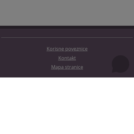
Korisne poveznice
Kontakt
Mapa stranice
Redizajn web stranice je finansirala Evropska unija. Za njen sadržaj isključivo je odgovorno
Visoko sudsko i tužilačko vijeće BiH i ona ne odražava nužno stavove Evropske unije.