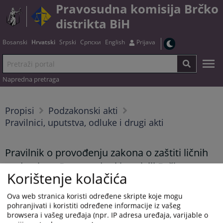
Pravosudna komisija Brčko
distrikta BiH
Bosanski
Hrvatski
Srpski
Српски
English
Prijava
Napredna pretraga
Propisi
Podzakonski akti
Pravilnici, uputstva, odluke i drugi akti
Pravilnik o provođenju zakona o zaštiti ličnih
podataka u Pravosudnoj komisiji Brčko
Korištenje kolačića
distrikta BiH
Ova web stranica koristi određene skripte koje mogu
pohranjivati i koristiti određene informacije iz vašeg
browsera i vašeg uređaja (npr. IP adresa uređaja, varijable o
Tekst pravilnika možete preuzeti
OVDJE
.