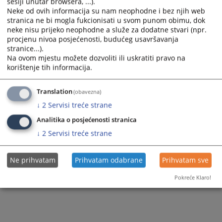
sesiji unutar browsera, ...).
Neke od ovih informacija su nam neophodne i bez njih web
Prikazana vijest je na
:
Hrvatski jezik
stranica ne bi mogla fukcionisati u svom punom obimu, dok
Vijest dostupna još na
:
Bosanski jezik
Српски језик
neke nisu prijeko neophodne a služe za dodatne stvari (npr.
227
PREGLEDA
procjenu nivoa posjećenosti, budućeg usavršavanja
stranice...).
Na ovom mjestu možete dozvoliti ili uskratiti pravo na
korištenje tih informacija.
Translation
(obavezna)
↓
2
Servisi treće strane
Analitika o posjećenosti stranica
↓
2
Servisi treće strane
Ne prihvatam
Prihvatam odabrane
Prihvatam sve
Pokreće Klaro!