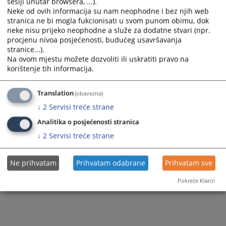
sesiji unutar browsera, ...).
Vijest dostupna još na
:
Bosanski jezik
Српски језик
Neke od ovih informacija su nam neophodne i bez njih web
stranica ne bi mogla fukcionisati u svom punom obimu, dok
80
PREGLEDA
neke nisu prijeko neophodne a služe za dodatne stvari (npr.
procjenu nivoa posjećenosti, budućeg usavršavanja
stranice...).
Na ovom mjestu možete dozvoliti ili uskratiti pravo na
korištenje tih informacija.
Translation
(obavezna)
↓
2
Servisi treće strane
Analitika o posjećenosti stranica
↓
2
Servisi treće strane
Ne prihvatam
Prihvatam odabrane
Prihvatam sve
Pokreće Klaro!