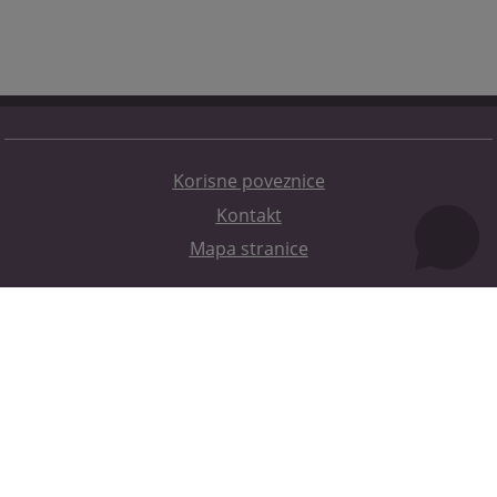
Korisne poveznice
Kontakt
Mapa stranice
Redizajn web stranice je finansirala Evropska unija. Za njen sadržaj isključivo je odgovorno
Visoko sudsko i tužilačko vijeće BiH i ona ne odražava nužno stavove Evropske unije.