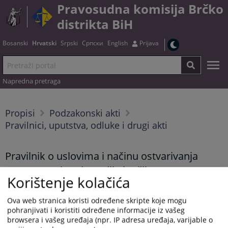
Pravosudna komisija Brčko
distrikta BiH
Bosanski
Hrvatski
Srpski
Српски
English
Prijava
Napredna pretraga
Propisi
Podzakonski akti
Pravilnici, uputstva, odluke i drugi akti
Pravilnik o uslovima i načinu ostvarivanja
prava na naknadu sudija i tužilaca...
Korištenje kolačića
Ova web stranica koristi određene skripte koje mogu
Tekst pravilnika možete preuzeti
OVDJE
.
pohranjivati i koristiti određene informacije iz vašeg
browsera i vašeg uređaja (npr. IP adresa uređaja, varijable o
Prikazana vijest je na
:
Hrvatski jezik