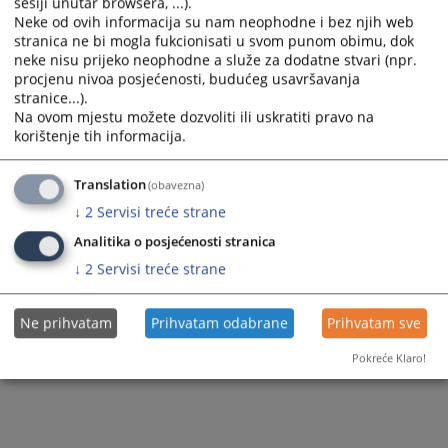
sesiji unutar browsera, ...).
Vijest dostupna još na
:
Bosanski jezik
Српски језик
Neke od ovih informacija su nam neophodne i bez njih web
stranica ne bi mogla fukcionisati u svom punom obimu, dok
111
PREGLEDA
neke nisu prijeko neophodne a služe za dodatne stvari (npr.
procjenu nivoa posjećenosti, budućeg usavršavanja
stranice...).
Na ovom mjestu možete dozvoliti ili uskratiti pravo na
korištenje tih informacija.
Translation
(obavezna)
↓
2
Servisi treće strane
Analitika o posjećenosti stranica
↓
2
Servisi treće strane
Ne prihvatam
Prihvatam odabrane
Prihvatam sve
Pokreće Klaro!