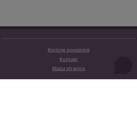
Korisne poveznice
Kontakt
Mapa stranice
Redizajn web stranice je finansirala Evropska unija. Za njen sadržaj isključivo je odgovorno
Visoko sudsko i tužilačko vijeće BiH i ona ne odražava nužno stavove Evropske unije.