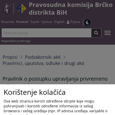
Pravosudna komisija Brčko
distrikta BiH
Bosanski
Hrvatski
Srpski
Српски
English
Prijava
Napredna pretraga
Propisi
Podzakonski akti
Pravilnici, uputstva, odluke i drugi akti
Pravilnik o postupku upravljanja privremeno
oduzetom imovinom
Korištenje kolačića
Ova web stranica koristi određene skripte koje mogu
Tekst pravilnika možete preuzeti
OVDJE
.
pohranjivati i koristiti određene informacije iz vašeg
browsera i vašeg uređaja (npr. IP adresa uređaja, varijable o
Prikazana vijest je na
:
Hrvatski jezik