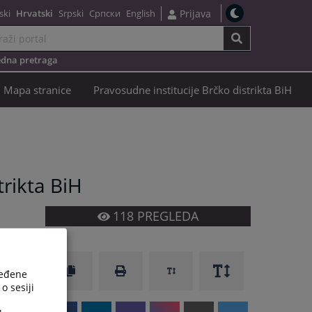
ski
Hrvatski
Srpski
Српски
English
Prijava
dna pretraga
Mapa stranice
Pravosudne institucije Brčko distrikta BiH
rikta BiH
118
PREGLEDA
ređene
o sesiji