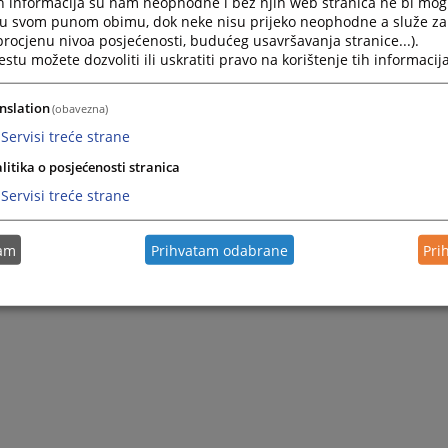
h informacija su nam neophodne i bez njih web stranica ne bi mog
i u svom punom obimu, dok neke nisu prijeko neophodne a služe z
 procjenu nivoa posjećenosti, budućeg usavršavanja stranice...).
tu možete dozvoliti ili uskratiti pravo na korištenje tih informacija
nslation
(obavezna)
Servisi treće strane
litika o posjećenosti stranica
Servisi treće strane
tam
Prihvatam odabrane
Pri