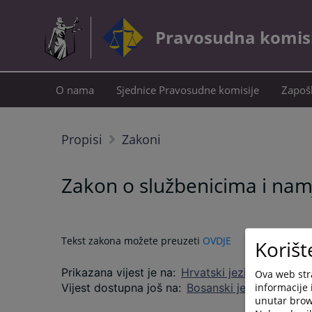
Pravosudna komisij
O nama
Sjednice Pravosudne komisije
Zapošl
Propisi
Zakoni
Zakon o službenicima i nam
Tekst zakona možete preuzeti
OVDJE
Korišt
Prikazana vijest je na
:
Hrvatski jezik
Ova web stra
informacije 
Vijest dostupna još na
:
Bosanski jezik
Српски 
unutar brows