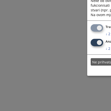
Neke od ovi
fukcionisat
stvari (npr.
Na ovom mjes
Tra
↓
2
Ana
↓
2
Ne prihva