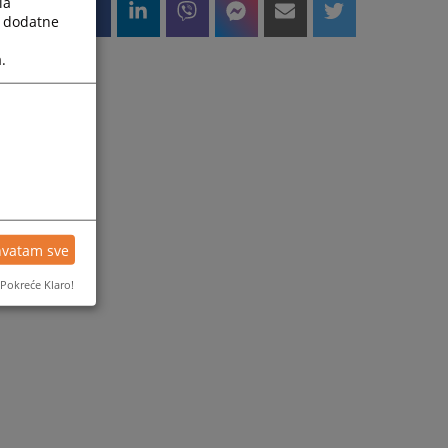
la
a dodatne
.
hvatam sve
Pokreće Klaro!