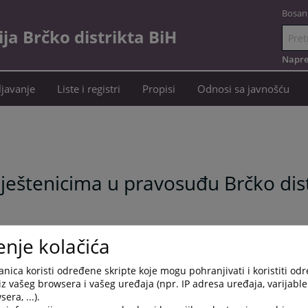
Bosan
a Brčko distrikta BiH
Idi
na
Napre
sadržaj
javanje
Liste i registri
Propisi
Odnosi sa javnošću
ještenicima u pravosuđu Brčko dist
enje kolačića
nica koristi određene skripte koje mogu pohranjivati i koristiti od
iz vašeg browsera i vašeg uređaja (npr. IP adresa uređaja, varijable 
језик
era, ...).