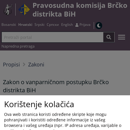
Pravosudna komisija Brčko
distrikta BiH
Bosanski
Hrvatski
Srpski
Српски
English
Prijava
Napredna pretraga
Propisi
Zakoni
Zakon o vanparničnom postupku Brčko
distrikta BiH
Korištenje kolačića
Tekst zakona možete preuzeti
OVDJE
Ova web stranica koristi određene skripte koje mogu
pohranjivati i koristiti određene informacije iz vašeg
Prikazana vijest je na
:
Hrvatski jezik
browsera i vašeg uređaja (npr. IP adresa uređaja, varijable o
Vijest dostupna još na
:
Bosanski jezik
Српски језик