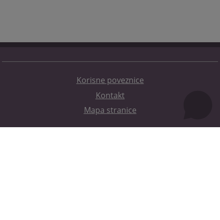
Korisne poveznice
Kontakt
Mapa stranice
Redizajn web stranice je finansirala Evropska unija. Za njen sadržaj isključivo je odgovorno
Visoko sudsko i tužilačko vijeće BiH i ona ne odražava nužno stavove Evropske unije.