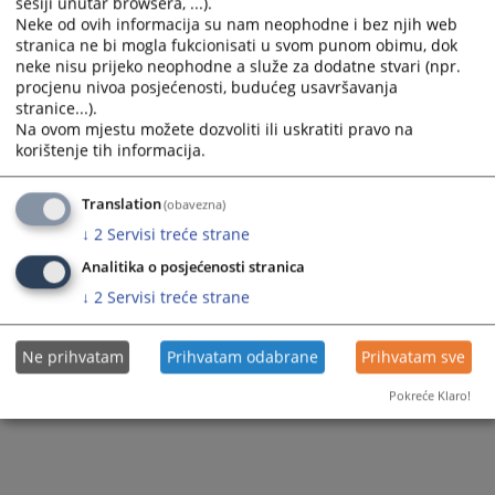
sesiji unutar browsera, ...).
Neke od ovih informacija su nam neophodne i bez njih web
92
PREGLEDA
stranica ne bi mogla fukcionisati u svom punom obimu, dok
neke nisu prijeko neophodne a služe za dodatne stvari (npr.
procjenu nivoa posjećenosti, budućeg usavršavanja
stranice...).
Na ovom mjestu možete dozvoliti ili uskratiti pravo na
korištenje tih informacija.
Translation
(obavezna)
↓
2
Servisi treće strane
Analitika o posjećenosti stranica
↓
2
Servisi treće strane
Ne prihvatam
Prihvatam odabrane
Prihvatam sve
Pokreće Klaro!