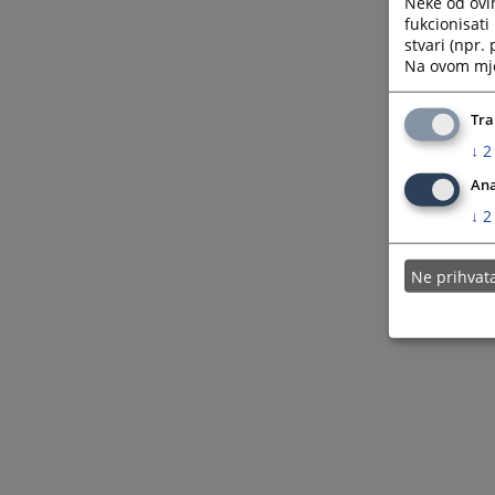
Neke od ovi
fukcionisat
stvari (npr.
Na ovom mjes
Tra
↓
2
Ana
↓
2
Ne prihva