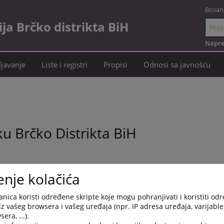
Bosan
a Brčko distrikta BiH
Idi
na
Napre
sadržaj
javanje
Liste i registri
Propisi
Odnosi sa javnošću
 Brčko Distrikta BiH
enje kolačića
nica koristi određene skripte koje mogu pohranjivati i koristiti od
iz vašeg browsera i vašeg uređaja (npr. IP adresa uređaja, varijable 
језик
era, ...).