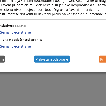
h informacija su nam neophodne i bez njih web stranica ne bi mog
i u svom punom obimu, dok neke nisu prijeko neophodne a služe z
 procjenu nivoa posjećenosti, budućeg usavršavanja stranice...).
tu možete dozvoliti ili uskratiti pravo na korištenje tih informacija
nslation
(obavezna)
Servisi treće strane
litika o posjećenosti stranica
Servisi treće strane
tam
Prihvatam odabrane
Pri