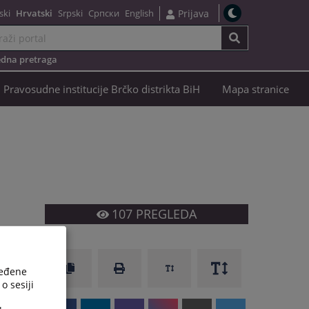
ski
Hrvatski
Srpski
Српски
English
Prijava
dna pretraga
Pravosudne institucije Brčko distrikta BiH
Mapa stranice
107
PREGLEDA
ređene
o sesiji