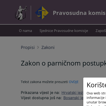
Pravosudna komisij
O nama
Sjednice Pravosudne komisije
Zapošl
Propisi
Zakoni
Zakon o parničnom postupku
Tekst zakona možete preuzeti
OVDJE
Korišt
Prikazana vijest je na
:
Hrvatski jezik
Ova web stra
informacije 
Vijest dostupna još na
:
Bosanski jezik
Српски 
unutar brows