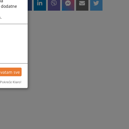
la
a dodatne
.
hvatam sve
Pokreće Klaro!