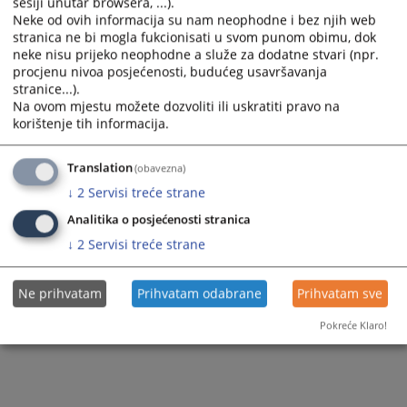
sesiji unutar browsera, ...).
Neke od ovih informacija su nam neophodne i bez njih web
117
PREGLEDA
stranica ne bi mogla fukcionisati u svom punom obimu, dok
neke nisu prijeko neophodne a služe za dodatne stvari (npr.
procjenu nivoa posjećenosti, budućeg usavršavanja
stranice...).
Na ovom mjestu možete dozvoliti ili uskratiti pravo na
korištenje tih informacija.
Translation
(obavezna)
↓
2
Servisi treće strane
Analitika o posjećenosti stranica
↓
2
Servisi treće strane
Ne prihvatam
Prihvatam odabrane
Prihvatam sve
Pokreće Klaro!