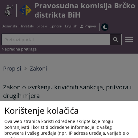
Pravosudna komisija Brčko
distrikta BiH
Bosanski
Hrvatski
Srpski
Српски
English
Prijava
Napredna pretraga
Propisi
Zakoni
Zakon o izvršenju krivičnih sankcija, pritvora i
drugih mjera
Korištenje kolačića
Tekst zakona možete preuzeti
OVDJE
Ova web stranica koristi određene skripte koje mogu
pohranjivati i koristiti određene informacije iz vašeg
Prikazana vijest je na
:
Hrvatski jezik
browsera i vašeg uređaja (npr. IP adresa uređaja, varijable o
Vijest dostupna još na
:
Bosanski jezik
Српски језик