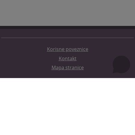
Korisne poveznice
Kontakt
Mapa stranice
Redizajn web stranice je finansirala Evropska unija. Za njen sadržaj isključivo je odgovorno
Visoko sudsko i tužilačko vijeće BiH i ona ne odražava nužno stavove Evropske unije.