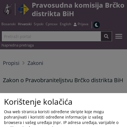
Pravosudna komisija Brčko
distrikta BiH
Bosanski
Hrvatski
Srpski
Српски
English
Prijava
Napredna pretraga
Propisi
Zakoni
Zakon o Pravobraniteljstvu Brčko distrikta BiH
Korištenje kolačića
Tekst zakona možete preuzeti
OVDJE
Prikazana vijest je na
:
Hrvatski jezik
Ova web stranica koristi određene skripte koje mogu
pohranjivati i koristiti određene informacije iz vašeg
Vijest dostupna još na
:
Bosanski jezik
Српски језик
browsera i vašeg uređaja (npr. IP adresa uređaja, varijable o