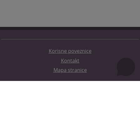
Korisne poveznice
Kontakt
Mapa stranice
Redizajn web stranice je finansirala Evropska unija. Za njen sadržaj isključivo je odgovorno
Visoko sudsko i tužilačko vijeće BiH i ona ne odražava nužno stavove Evropske unije.