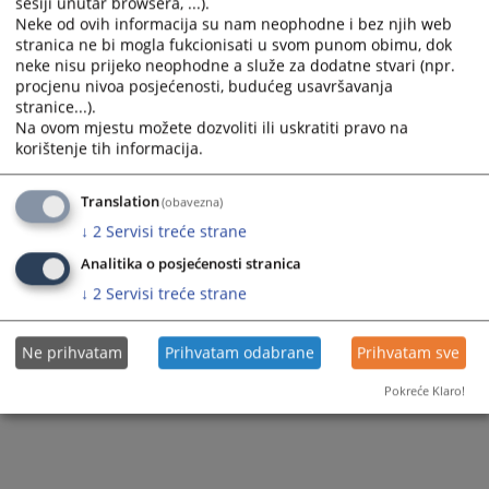
121
PREGLEDA
sesiji unutar browsera, ...).
Neke od ovih informacija su nam neophodne i bez njih web
stranica ne bi mogla fukcionisati u svom punom obimu, dok
neke nisu prijeko neophodne a služe za dodatne stvari (npr.
procjenu nivoa posjećenosti, budućeg usavršavanja
stranice...).
Na ovom mjestu možete dozvoliti ili uskratiti pravo na
korištenje tih informacija.
Translation
(obavezna)
↓
2
Servisi treće strane
Analitika o posjećenosti stranica
↓
2
Servisi treće strane
Ne prihvatam
Prihvatam odabrane
Prihvatam sve
Pokreće Klaro!