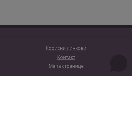
Корисни линкови
Контакт
Мапа странице
Редизајн веб странице финансирала је Европска унија. Искључиво је одговоран за његов садржај
Високи судски и тужилачки савијет БиХ такођер не одражава нужно ставове Европске уније.