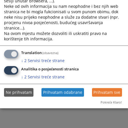
sesiji unutar browsera, ...).
Вијест доступна још на
:
Bosanski jezik
Neke od ovih informacija su nam neophodne i bez njih web
stranica ne bi mogla fukcionisati u svom punom obimu, dok
86
ПРЕГЛЕДА
neke nisu prijeko neophodne a služe za dodatne stvari (npr.
procjenu nivoa posjećenosti, budućeg usavršavanja
stranice...).
Na ovom mjestu možete dozvoliti ili uskratiti pravo na
korištenje tih informacija.
Translation
(obavezna)
↓
2
Servisi treće strane
Analitika o posjećenosti stranica
↓
2
Servisi treće strane
Ne prihvatam
Prihvatam odabrane
Prihvatam sve
Pokreće Klaro!