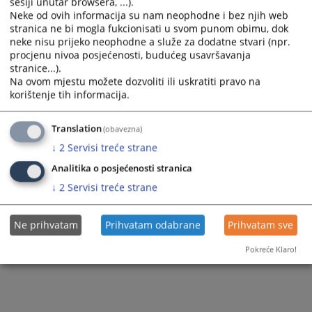
sesiji unutar browsera, ...).
Вијест доступна још на
:
Bosanski jezik
Neke od ovih informacija su nam neophodne i bez njih web
stranica ne bi mogla fukcionisati u svom punom obimu, dok
75
ПРЕГЛЕДА
neke nisu prijeko neophodne a služe za dodatne stvari (npr.
procjenu nivoa posjećenosti, budućeg usavršavanja
stranice...).
Na ovom mjestu možete dozvoliti ili uskratiti pravo na
korištenje tih informacija.
Translation
(obavezna)
↓
2
Servisi treće strane
Analitika o posjećenosti stranica
↓
2
Servisi treće strane
Ne prihvatam
Prihvatam odabrane
Prihvatam sve
Pokreće Klaro!