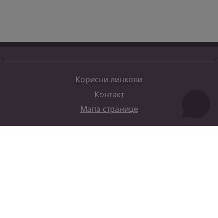
Корисни линкови
Контакт
Мапа странице
Редизајн веб странице финансирала је Европска унија. Искључиво је одговоран за његов садржај
Високи судски и тужилачки савијет БиХ такођер не одражава нужно ставове Европске уније.