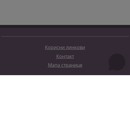
Корисни линкови
Контакт
Мапа странице
Редизајн веб странице финансирала је Европска унија. Искључиво је одговоран за његов садржај
Високи судски и тужилачки савијет БиХ такођер не одражава нужно ставове Европске уније.