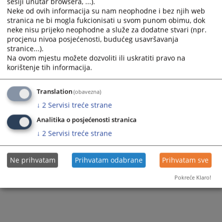
sesiji unutar browsera, ...).
Neke od ovih informacija su nam neophodne i bez njih web
111
ПРЕГЛЕДА
stranica ne bi mogla fukcionisati u svom punom obimu, dok
neke nisu prijeko neophodne a služe za dodatne stvari (npr.
procjenu nivoa posjećenosti, budućeg usavršavanja
stranice...).
Na ovom mjestu možete dozvoliti ili uskratiti pravo na
korištenje tih informacija.
Translation
(obavezna)
↓
2
Servisi treće strane
Analitika o posjećenosti stranica
↓
2
Servisi treće strane
Ne prihvatam
Prihvatam odabrane
Prihvatam sve
Pokreće Klaro!