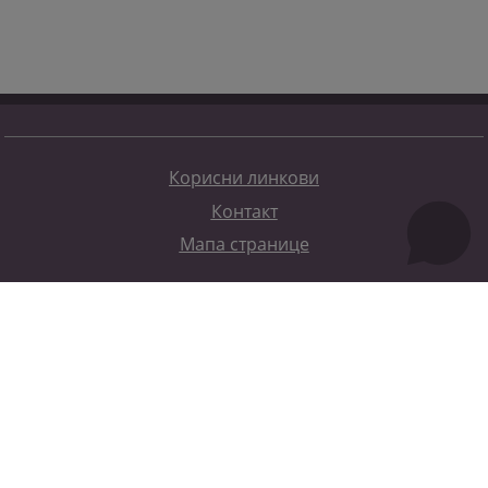
Корисни линкови
Контакт
Мапа странице
Редизајн веб странице финансирала је Европска унија. Искључиво је одговоран за његов садржај
Високи судски и тужилачки савијет БиХ такођер не одражава нужно ставове Европске уније.