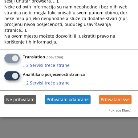
Приказана вијест је на
:
Српски језик
sesiji unutar browsera, ...).
Neke od ovih informacija su nam neophodne i bez njih web
Вијест доступна још на
:
Bosanski jezik
Hrvatski jezik
stranica ne bi mogla fukcionisati u svom punom obimu, dok
133
ПРЕГЛЕДА
neke nisu prijeko neophodne a služe za dodatne stvari (npr.
procjenu nivoa posjećenosti, budućeg usavršavanja
stranice...).
Na ovom mjestu možete dozvoliti ili uskratiti pravo na
korištenje tih informacija.
Translation
(obavezna)
↓
2
Servisi treće strane
Analitika o posjećenosti stranica
↓
2
Servisi treće strane
Ne prihvatam
Prihvatam odabrane
Prihvatam sve
Pokreće Klaro!