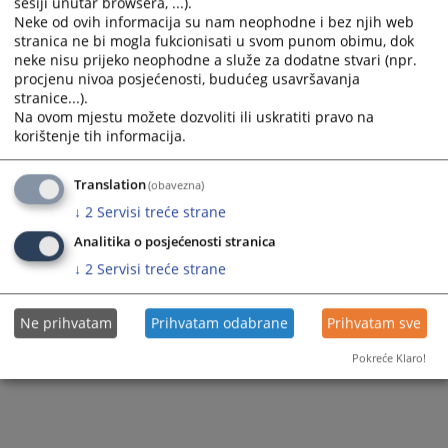
sesiji unutar browsera, ...).
Neke od ovih informacija su nam neophodne i bez njih web
119
ПРЕГЛЕДА
stranica ne bi mogla fukcionisati u svom punom obimu, dok
neke nisu prijeko neophodne a služe za dodatne stvari (npr.
procjenu nivoa posjećenosti, budućeg usavršavanja
stranice...).
Na ovom mjestu možete dozvoliti ili uskratiti pravo na
korištenje tih informacija.
Translation
(obavezna)
↓
2
Servisi treće strane
Analitika o posjećenosti stranica
↓
2
Servisi treće strane
Ne prihvatam
Prihvatam odabrane
Prihvatam sve
Pokreće Klaro!