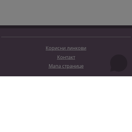
Корисни линкови
Контакт
Мапа странице
Редизајн веб странице финансирала је Европска унија. Искључиво је одговоран за његов садржај
Високи судски и тужилачки савијет БиХ такођер не одражава нужно ставове Европске уније.