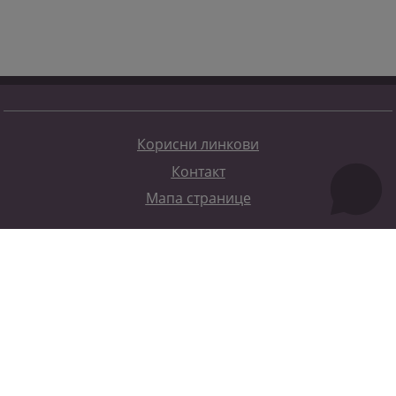
Корисни линкови
Контакт
Мапа странице
Редизајн веб странице финансирала је Европска унија. Искључиво је одговоран за његов садржај
Високи судски и тужилачки савијет БиХ такођер не одражава нужно ставове Европске уније.