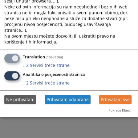
144
ПРЕГЛЕДА
sesiji unutar browsera, ...).
Neke od ovih informacija su nam neophodne i bez njih web
stranica ne bi mogla fukcionisati u svom punom obimu, dok
neke nisu prijeko neophodne a služe za dodatne stvari (npr.
procjenu nivoa posjećenosti, budućeg usavršavanja
stranice...).
Na ovom mjestu možete dozvoliti ili uskratiti pravo na
korištenje tih informacija.
Translation
(obavezna)
↓
2
Servisi treće strane
Analitika o posjećenosti stranica
↓
2
Servisi treće strane
Ne prihvatam
Prihvatam odabrane
Prihvatam sve
Pokreće Klaro!