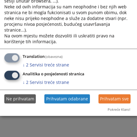
104
ПРЕГЛЕДА
sesiji unutar browsera, ...).
Neke od ovih informacija su nam neophodne i bez njih web
stranica ne bi mogla fukcionisati u svom punom obimu, dok
neke nisu prijeko neophodne a služe za dodatne stvari (npr.
procjenu nivoa posjećenosti, budućeg usavršavanja
stranice...).
Na ovom mjestu možete dozvoliti ili uskratiti pravo na
korištenje tih informacija.
Translation
(obavezna)
↓
2
Servisi treće strane
Analitika o posjećenosti stranica
↓
2
Servisi treće strane
Ne prihvatam
Prihvatam odabrane
Prihvatam sve
Pokreće Klaro!