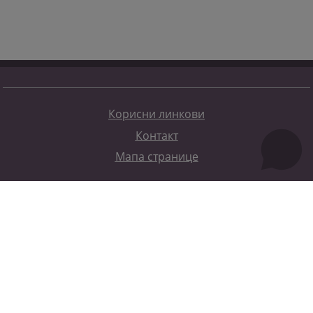
Корисни линкови
Контакт
Мапа странице
Редизајн веб странице финансирала је Европска унија. Искључиво је одговоран за његов садржај
Високи судски и тужилачки савијет БиХ такођер не одражава нужно ставове Европске уније.