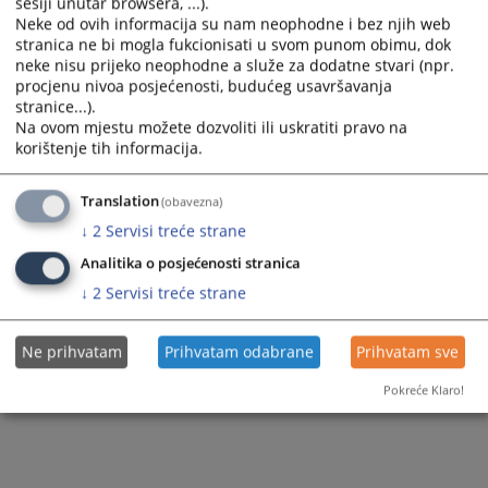
преузети
ОВДЈЕ
sesiji unutar browsera, ...).
Neke od ovih informacija su nam neophodne i bez njih web
stranica ne bi mogla fukcionisati u svom punom obimu, dok
Приказана вијест је на
:
Српски језик
neke nisu prijeko neophodne a služe za dodatne stvari (npr.
Вијест доступна још на
:
Bosanski jezik
procjenu nivoa posjećenosti, budućeg usavršavanja
90
ПРЕГЛЕДА
stranice...).
Na ovom mjestu možete dozvoliti ili uskratiti pravo na
korištenje tih informacija.
Translation
(obavezna)
↓
2
Servisi treće strane
Analitika o posjećenosti stranica
↓
2
Servisi treće strane
Ne prihvatam
Prihvatam odabrane
Prihvatam sve
Pokreće Klaro!