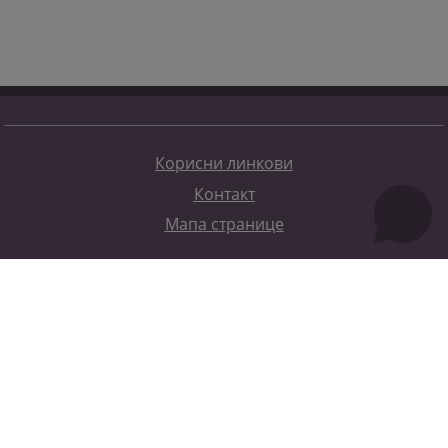
Корисни линкови
Контакт
Мапа странице
Редизајн веб странице финансирала је Европска унија. Искључиво је одговоран за његов садржај
Високи судски и тужилачки савијет БиХ такођер не одражава нужно ставове Европске уније.