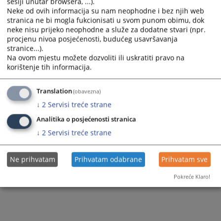
sesiji unutar browsera, ...).
Neke od ovih informacija su nam neophodne i bez njih web
Приказана вијест је на
:
Српски језик
stranica ne bi mogla fukcionisati u svom punom obimu, dok
Вијест доступна још на
:
Bosanski jezik
neke nisu prijeko neophodne a služe za dodatne stvari (npr.
80
ПРЕГЛЕДА
procjenu nivoa posjećenosti, budućeg usavršavanja
stranice...).
Na ovom mjestu možete dozvoliti ili uskratiti pravo na
korištenje tih informacija.
Translation
(obavezna)
↓
2
Servisi treće strane
Analitika o posjećenosti stranica
↓
2
Servisi treće strane
Ne prihvatam
Prihvatam odabrane
Prihvatam sve
Pokreće Klaro!