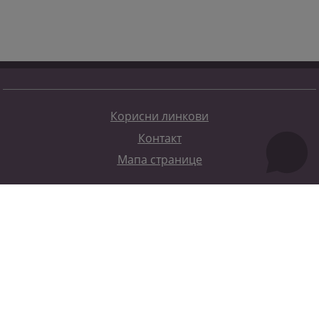
Корисни линкови
Контакт
Мапа странице
Редизајн веб странице финансирала је Европска унија. Искључиво је одговоран за његов садржај
Високи судски и тужилачки савијет БиХ такођер не одражава нужно ставове Европске уније.