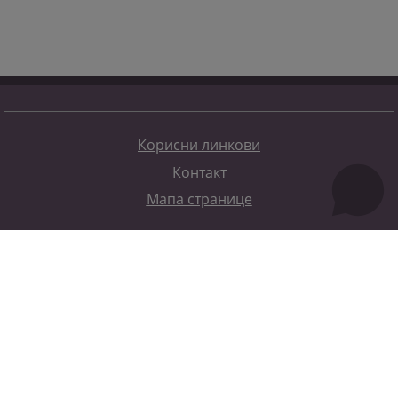
Корисни линкови
Контакт
Мапа странице
Редизајн веб странице финансирала је Европска унија. Искључиво је одговоран за његов садржај
Високи судски и тужилачки савијет БиХ такођер не одражава нужно ставове Европске уније.