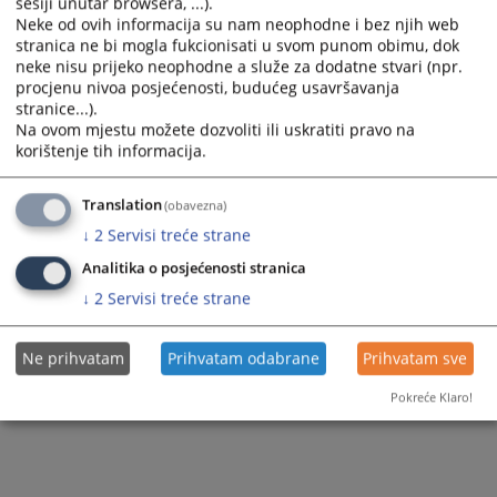
sesiji unutar browsera, ...).
Приказана вијест је на
:
Српски језик
Neke od ovih informacija su nam neophodne i bez njih web
Вијест доступна још на
:
Bosanski jezik
stranica ne bi mogla fukcionisati u svom punom obimu, dok
neke nisu prijeko neophodne a služe za dodatne stvari (npr.
70
ПРЕГЛЕДА
procjenu nivoa posjećenosti, budućeg usavršavanja
stranice...).
Na ovom mjestu možete dozvoliti ili uskratiti pravo na
korištenje tih informacija.
Translation
(obavezna)
↓
2
Servisi treće strane
Analitika o posjećenosti stranica
↓
2
Servisi treće strane
Ne prihvatam
Prihvatam odabrane
Prihvatam sve
Pokreće Klaro!