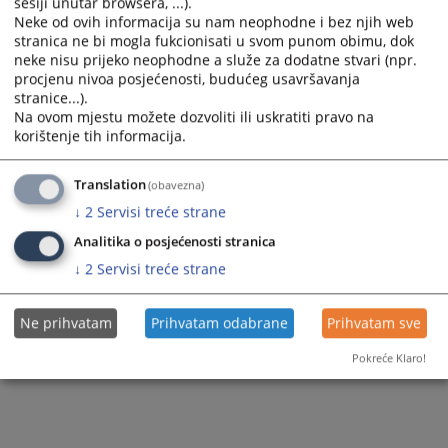
sesiji unutar browsera, ...).
Вијест доступна још на
:
Bosanski jezik
Neke od ovih informacija su nam neophodne i bez njih web
stranica ne bi mogla fukcionisati u svom punom obimu, dok
17
ПРЕГЛЕДА
neke nisu prijeko neophodne a služe za dodatne stvari (npr.
procjenu nivoa posjećenosti, budućeg usavršavanja
stranice...).
Na ovom mjestu možete dozvoliti ili uskratiti pravo na
korištenje tih informacija.
Translation
(obavezna)
↓
2
Servisi treće strane
Analitika o posjećenosti stranica
↓
2
Servisi treće strane
Ne prihvatam
Prihvatam odabrane
Prihvatam sve
Pokreće Klaro!