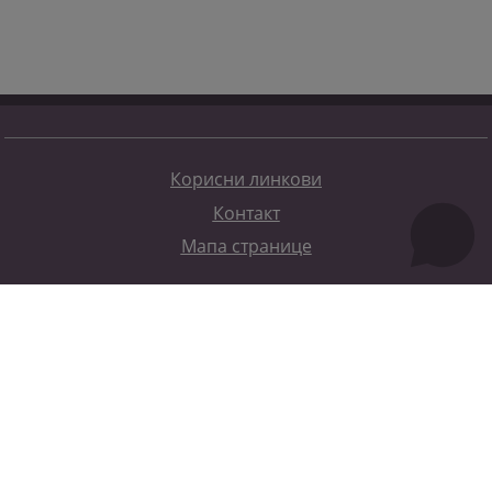
Корисни линкови
Контакт
Мапа странице
Редизајн веб странице финансирала је Европска унија. Искључиво је одговоран за његов садржај
Високи судски и тужилачки савијет БиХ такођер не одражава нужно ставове Европске уније.