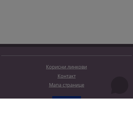
Корисни линкови
Контакт
Мапа странице
Редизајн веб странице финансирала је Европска унија. Искључиво је одговоран за његов садржај
Високи судски и тужилачки савијет БиХ такођер не одражава нужно ставове Европске уније.