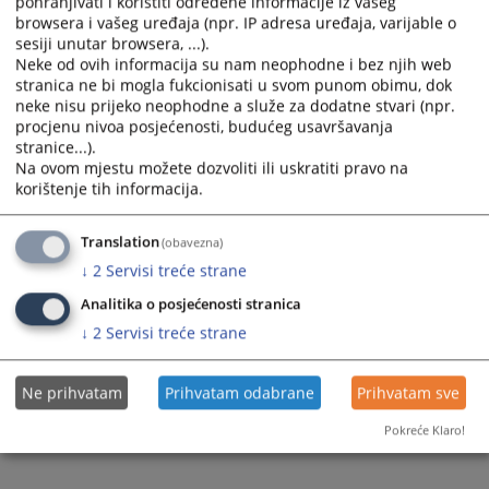
pohranjivati i koristiti određene informacije iz vašeg
Вијест доступна још на
:
Bosanski jezik
browsera i vašeg uređaja (npr. IP adresa uređaja, varijable o
sesiji unutar browsera, ...).
Пратећи документи
Neke od ovih informacija su nam neophodne i bez njih web
stranica ne bi mogla fukcionisati u svom punom obimu, dok
neke nisu prijeko neophodne a služe za dodatne stvari (npr.
Записник
procjenu nivoa posjećenosti, budućeg usavršavanja
stranice...).
Na ovom mjestu možete dozvoliti ili uskratiti pravo na
korištenje tih informacija.
8
ПРЕГЛЕДА
Translation
(obavezna)
↓
2
Servisi treće strane
Analitika o posjećenosti stranica
↓
2
Servisi treće strane
Ne prihvatam
Prihvatam odabrane
Prihvatam sve
Pokreće Klaro!