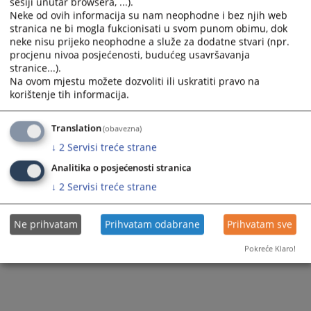
sesiji unutar browsera, ...).
Вијест доступна још на
:
Bosanski jezik
Neke od ovih informacija su nam neophodne i bez njih web
stranica ne bi mogla fukcionisati u svom punom obimu, dok
9
ПРЕГЛЕДА
neke nisu prijeko neophodne a služe za dodatne stvari (npr.
procjenu nivoa posjećenosti, budućeg usavršavanja
stranice...).
Na ovom mjestu možete dozvoliti ili uskratiti pravo na
korištenje tih informacija.
Translation
(obavezna)
↓
2
Servisi treće strane
Analitika o posjećenosti stranica
↓
2
Servisi treće strane
Ne prihvatam
Prihvatam odabrane
Prihvatam sve
Pokreće Klaro!