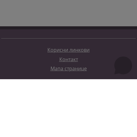
Корисни линкови
Контакт
Мапа странице
Редизајн веб странице финансирала је Европска унија. Искључиво је одговоран за његов садржај
Високи судски и тужилачки савијет БиХ такођер не одражава нужно ставове Европске уније.