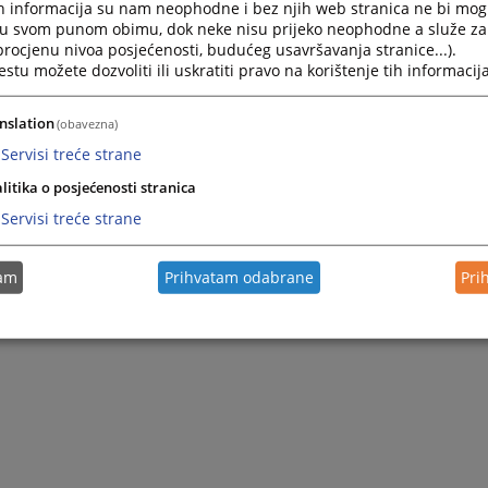
h informacija su nam neophodne i bez njih web stranica ne bi mog
i u svom punom obimu, dok neke nisu prijeko neophodne a služe z
 procjenu nivoa posjećenosti, budućeg usavršavanja stranice...).
tu možete dozvoliti ili uskratiti pravo na korištenje tih informacija
nslation
(obavezna)
Servisi treće strane
litika o posjećenosti stranica
Servisi treće strane
tam
Prihvatam odabrane
Pri