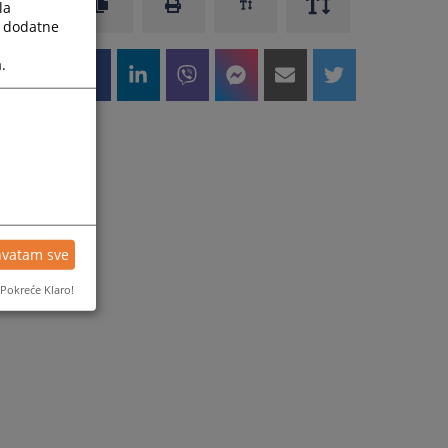
la
a dodatne
.
hvatam sve
Pokreće Klaro!