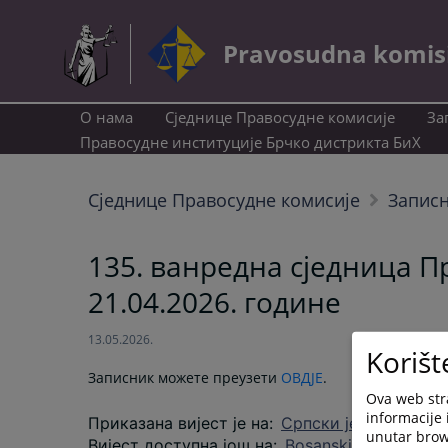
Pravosudna komisij
О нама
Сједнице Правосудне комисије
За
Правосудне институције Брчко дистрикта БиХ
Сједнице Правосудне комисије
Записн
135. ванредна сједница П
21.04.2026. године
13.05.2026.
Korišt
Записник можете преузети
ОВДЈЕ
.
Ova web stra
informacije 
Приказана вијест је на
:
Српски језик
unutar brows
Вијест доступна још на
:
Bosanski jezik