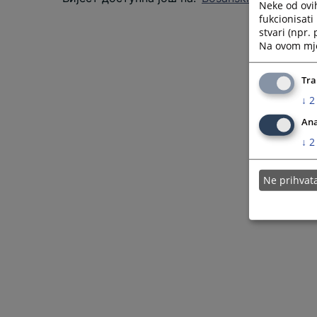
Neke od ovi
fukcionisat
stvari (npr.
Na ovom mjes
Tra
↓
2
Ana
↓
2
Ne prihva