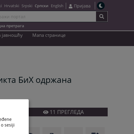
i
Hrvatski
Srpski
Српски
English
Пријава
на претрага
a јавношћу
Мапа странице
рикта БиХ одржана
11
ПРЕГЛЕДА
ređene
o sesiji