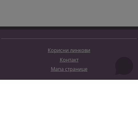
Корисни линкови
Контакт
Мапа странице
Редизајн веб странице финансирала је Европска унија. Искључиво је одговоран за његов садржај
Високи судски и тужилачки савијет БиХ такођер не одражава нужно ставове Европске уније.