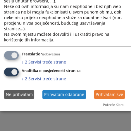
sesiji unutar browsera, ...).
Вијест доступна још на
:
Bosanski jezik
Neke od ovih informacija su nam neophodne i bez njih web
stranica ne bi mogla fukcionisati u svom punom obimu, dok
9
ПРЕГЛЕДА
neke nisu prijeko neophodne a služe za dodatne stvari (npr.
procjenu nivoa posjećenosti, budućeg usavršavanja
stranice...).
Na ovom mjestu možete dozvoliti ili uskratiti pravo na
korištenje tih informacija.
Translation
(obavezna)
↓
2
Servisi treće strane
Analitika o posjećenosti stranica
↓
2
Servisi treće strane
Ne prihvatam
Prihvatam odabrane
Prihvatam sve
Pokreće Klaro!