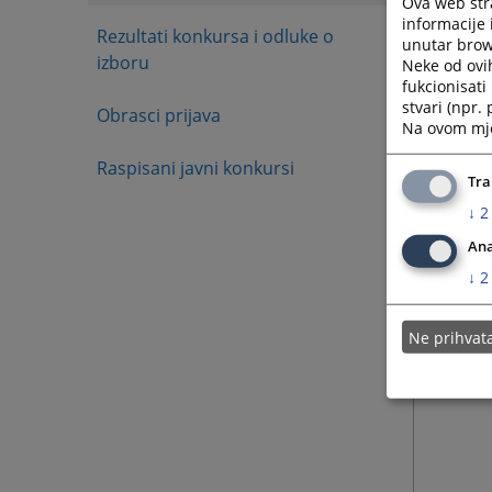
Ova web stra
informacije 
Rezultati konkursa i odluke o
unutar brows
07.07.
izboru
Neke od ovi
fukcionisat
stvari (npr.
Obrasci prijava
06.07.
Na ovom mjes
Raspisani javni konkursi
Tra
04.06.
↓
2
Ana
↓
2
03.06.
Ne prihva