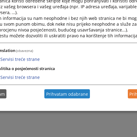
nica koristi određene skripte koje mogu pohranjivati i koristiti od
iz vašeg browsera i vašeg uređaja (npr. IP adresa uređaja, varijable 
era, ...).
2026.
Pozicija – operater-referent zemljišno-knjižnih poslova
h informacija su nam neophodne i bez njih web stranica ne bi mog
javnom konkursu broj: SuPK-01-607/26-I od 08.05.2026. g
i u svom punom obimu, dok neke nisu prijeko neophodne a služe z
 procjenu nivoa posjećenosti, budućeg usavršavanja stranice...).
2026.
tu možete dozvoliti ili uskratiti pravo na korištenje tih informacija
Pozicija – referent-operater-asistent u Osnovnom sudu 
broj: SuPK-01-607/26-I od 08.05.2026. godine.
nslation
(obavezna)
2026.
Pozicija – stručni saradnik u Pravobranilaštvu Brčko dist
Servisi treće strane
javnom konkursu broj: SuPK-01-479/26-I od 21.04.2026. g
litika o posjećenosti stranica
Servisi treće strane
2026.
Pozicija – stručni saradnik za poslove upravljanja pri
Pravosudnoj komisiji Brčko distrikta BiH po raspisanom
tam
Prihvatam odabrane
Pri
broj: SuPK-01-479/26-I od 21.04.2026. godine.