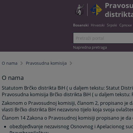
Pravosu
distrikt
Bosanski
Hrvatski
Srpski
Српски
Napredna pretraga
O nama
Pravosudna komisija
O nama
Statutom Brčko distrikta BiH ( u daljem tekstu: Statut Dist
Pravosudna komisija Brčko distrikta BiH ( u daljem tekstu:
Zakonom o Pravosudnoj komisiji, članom 2, propisano je d
vlasti Brčko distrikta BiH nezavisno tijelo koja svoja ovlaš
Članom 14 Zakona o Pravosudnoj komisiji propisano je da 
obezbjeđivanje nezavisnog Osnovnog i Apelacionog suda,
Pravobranilaštva;