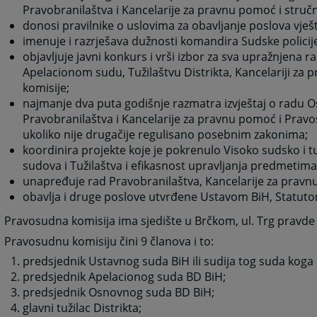
Pravobranilaštva i Kancelarije za pravnu pomoć i struč
donosi pravilnike o uslovima za obavljanje poslova vješ
imenuje i razrješava dužnosti komandira Sudske policije
objavljuje javni konkurs i vrši izbor za sva upražnjena
Apelacionom sudu, Tužilaštvu Distrikta, Kancelariji za
komisije;
najmanje dva puta godišnje razmatra izvještaj o radu Os
Pravobranilaštva i Kancelarije za pravnu pomoć i Pravos
ukoliko nije drugačije regulisano posebnim zakonima;
koordinira projekte koje je pokrenulo Visoko sudsko i tu
sudova i Tužilaštva i efikasnost upravljanja predmetima
unapređuje rad Pravobranilaštva, Kancelarije za pravn
obavlja i druge poslove utvrđene Ustavom BiH, Statutom
Pravosudna komisija ima sjedište u Brčkom, ul. Trg pravde 
Pravosudnu komisiju čini 9 članova i to:
predsjednik Ustavnog suda BiH ili sudija tog suda koga
predsjednik Apelacionog suda BD BiH;
predsjednik Osnovnog suda BD BiH;
glavni tužilac Distrikta;