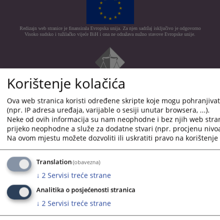
Redizajn web stranice je finansirala Evropska unija. Za njen sadržaj isključivo je odgovorno
Visoko sudsko i tužilačko vijeće BiH i ona ne odražava nužno stavove Evropske unije.
Korištenje kolačića
© 2021
Visoko sudsko i tužilačko vijeće
Ova web stranica koristi određene skripte koje mogu pohranjivati
(npr. IP adresa uređaja, varijable o sesiji unutar browsera, ...).
Neke od ovih informacija su nam neophodne i bez njih web stra
prijeko neophodne a služe za dodatne stvari (npr. procjenu nivoa
Na ovom mjestu možete dozvoliti ili uskratiti pravo na korištenje 
Translation
(obavezna)
↓
2
Servisi treće strane
Analitika o posjećenosti stranica
↓
2
Servisi treće strane