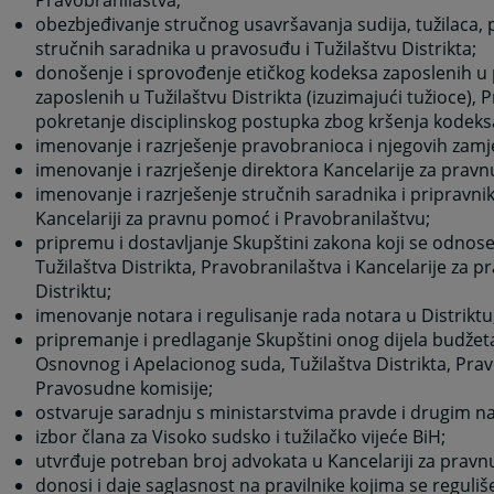
obezbjeđivanje stručnog usavršavanja sudija, tužilaca,
stručnih saradnika u pravosuđu i Tužilaštvu Distrikta;
donošenje i sprovođenje etičkog kodeksa zaposlenih u 
zaposlenih u Tužilaštvu Distrikta (izuzimajući tužioce),
pokretanje disciplinskog postupka zbog kršenja kodeks
imenovanje i razrješenje pravobranioca i njegovih zamj
imenovanje i razrješenje direktora Kancelarije za prav
imenovanje i razrješenje stručnih saradnika i pripravn
Kancelariji za pravnu pomoć i Pravobranilaštvu;
pripremu i dostavljanje Skupštini zakona koji se odnos
Tužilaštva Distrikta, Pravobranilaštva i Kancelarije za 
Distriktu;
imenovanje notara i regulisanje rada notara u Distriktu
pripremanje i predlaganje Skupštini onog dijela budžeta
Osnovnog i Apelacionog suda, Tužilaštva Distrikta, Prav
Pravosudne komisije;
ostvaruje saradnju s ministarstvima pravde i drugim na
izbor člana za Visoko sudsko i tužilačko vijeće BiH;
utvrđuje potreban broj advokata u Kancelariji za prav
donosi i daje saglasnost na pravilnike kojima se reguliš