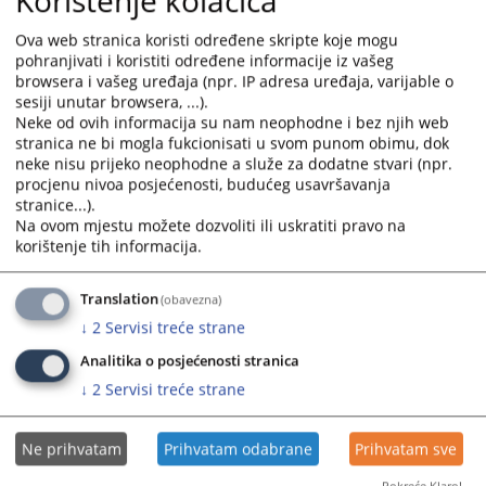
Korištenje kolačića
Prateći dokumenti
Ova web stranica koristi određene skripte koje mogu
pohranjivati i koristiti određene informacije iz vašeg
Polugodišnji izvjestaj o radu PK
browsera i vašeg uređaja (npr. IP adresa uređaja, varijable o
sesiji unutar browsera, ...).
Neke od ovih informacija su nam neophodne i bez njih web
stranica ne bi mogla fukcionisati u svom punom obimu, dok
neke nisu prijeko neophodne a služe za dodatne stvari (npr.
procjenu nivoa posjećenosti, budućeg usavršavanja
Izvještaj o radu Pravosudne komisije Brčko
stranice...).
Na ovom mjestu možete dozvoliti ili uskratiti pravo na
distrikta BiH za period 01.01.2023. do
korištenje tih informacija.
30.06.2023. godine
Izvještaj možete preuzeti
OVDJE
.
Translation
(obavezna)
↓
2
Servisi treće strane
432
PREGLEDA
Analitika o posjećenosti stranica
↓
2
Servisi treće strane
Ne prihvatam
Prihvatam odabrane
Prihvatam sve