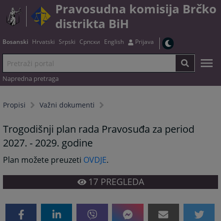
Pravosudna komisija Brčko
distrikta BiH
Bosanski
Hrvatski
Srpski
Српски
English
Prijava
Napredna pretraga
Propisi
Važni dokumenti
Trogodišnji plan rada Pravosuđa za period
2027. - 2029. godine
Plan možete preuzeti
OVDJE
.
17
PREGLEDA