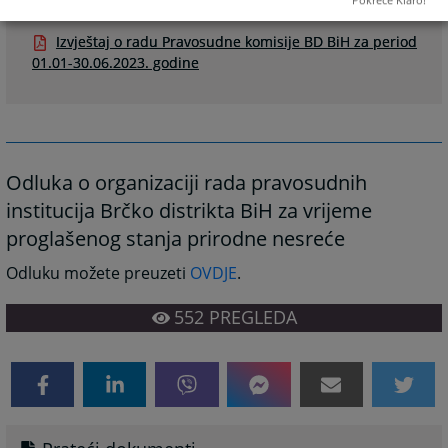
Pokreće Klaro!
Prateći dokumenti
Izvještaj o radu Pravosudne komisije BD BiH za period
01.01-30.06.2023. godine
Odluka o organizaciji rada pravosudnih
institucija Brčko distrikta BiH za vrijeme
proglašenog stanja prirodne nesreće
Odluku možete preuzeti
OVDJE
.
552
PREGLEDA