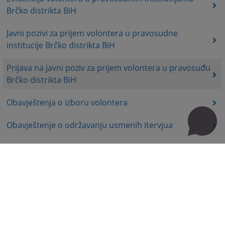
Brčko distrikta BiH
Javni pozivi za prijem volontera u pravosudne
institucije Brčko distrikta BiH
Prijava na javni poziv za prijem volontera u pravosuđu
Brčko distrikta BiH
Obavještenja o izboru volontera
Obavještenje o održavanju usmenih itervjua
Korisni linkovi
Kontakt
Mapa stranice