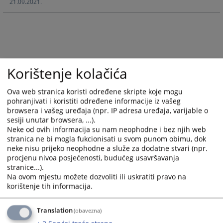
21.09.2021.
interact
interact
with
with
the
the
calendar
calendar
and
and
select
select
Korištenje kolačića
a
a
date.
date.
Ova web stranica koristi određene skripte koje mogu
Press
Press
pohranjivati i koristiti određene informacije iz vašeg
the
the
browsera i vašeg uređaja (npr. IP adresa uređaja, varijable o
question
question
sesiji unutar browsera, ...).
mark
mark
Neke od ovih informacija su nam neophodne i bez njih web
key
key
stranica ne bi mogla fukcionisati u svom punom obimu, dok
to
to
neke nisu prijeko neophodne a služe za dodatne stvari (npr.
get
get
procjenu nivoa posjećenosti, budućeg usavršavanja
stranice...).
the
the
Na ovom mjestu možete dozvoliti ili uskratiti pravo na
keyboard
keyboard
korištenje tih informacija.
shortcuts
shortcuts
for
for
Translation
(obavezna)
changing
changing