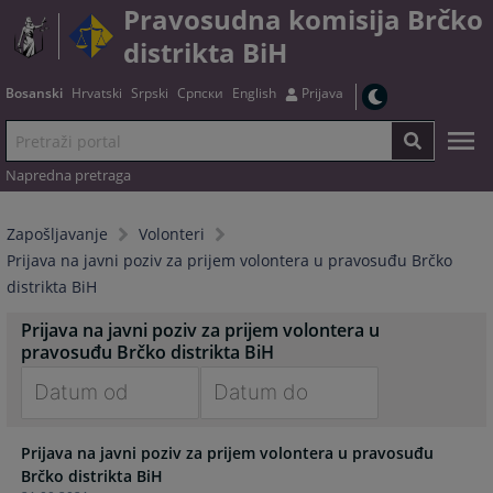
Pravosudna komisija Brčko
distrikta BiH
Bosanski
Hrvatski
Srpski
Српски
English
Prijava
Napredna pretraga
Zapošljavanje
Volonteri
Prijava na javni poziv za prijem volontera u pravosuđu Brčko
distrikta BiH
Prijava na javni poziv za prijem volontera u
pravosuđu Brčko distrikta BiH
Navigate
Navigate
Prijava na javni poziv za prijem volontera u pravosuđu
forward
forward
Brčko distrikta BiH
to
to