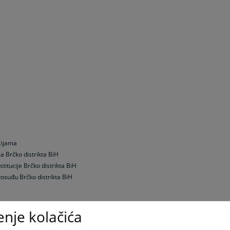
a
cijama
a Brčko distrikta BiH
titucije Brčko distrikta BiH
vosuđu Brčko distrikta BiH
enje kolačića