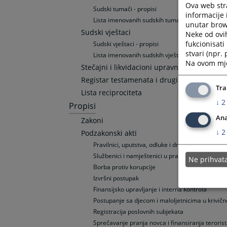
Ova web stra
Sudski tumači - propisi
informacije 
Lista imenovanih sudskih tumača za područje Br
unutar brows
Sudski vještaci
Neke od ovi
fukcionisat
Sudski vještaci - propisi
stvari (npr.
Lista imenovanih sudskih vještaka za područje B
Na ovom mjes
Stečajni i likvidacioni upravnici
Registar testamenata i drugih nasljednopr
Tra
Lista reciprociteta
↓
2
Propisi
Ana
Zakoni
↓
2
Podzakonski akti
Pravilnici, uputstva, odluke i drugi akti
Službenici i namještenici u pravosudju Brčko dis
Ne prihva
Borba protiv korupcije
Izvršni postupak
Finansijsko upravljanje i interna kontrola
Postupanje sa djecom i maloljetnicima u krivi
Registracija poslovnih subjekata
Sprečavanje pranja novca i finansiranja teroristi