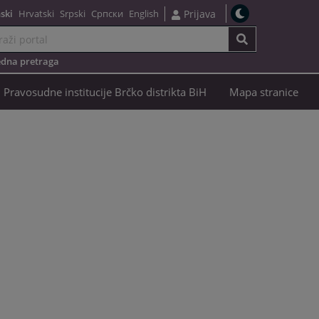
ski
Hrvatski
Srpski
Српски
English
Prijava
dna pretraga
Pravosudne institucije Brčko distrikta BiH
Mapa stranice