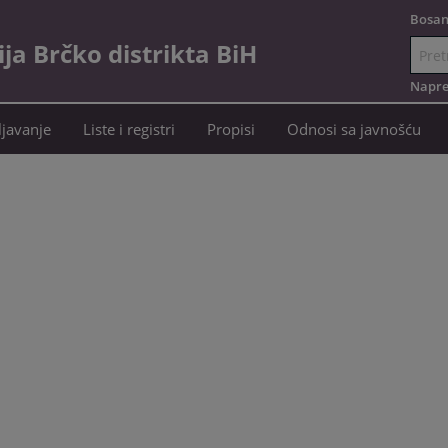
Bosan
a Brčko distrikta BiH
Idi
na
Napre
sadržaj
javanje
Liste i registri
Propisi
Odnosi sa javnošću