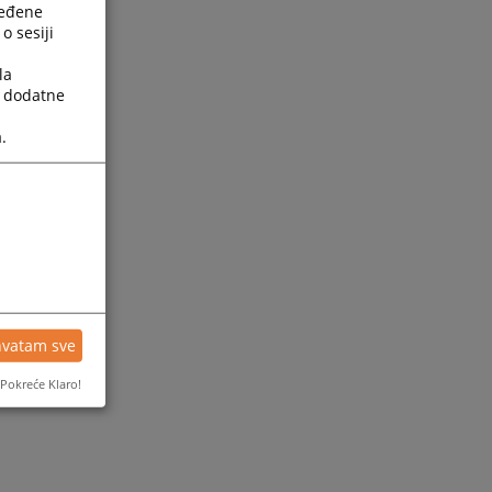
ređene
o sesiji
la
a dodatne
.
hvatam sve
Pokreće Klaro!