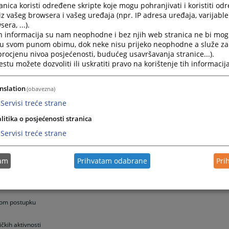
nica koristi određene skripte koje mogu pohranjivati i koristiti od
iz vašeg browsera i vašeg uređaja (npr. IP adresa uređaja, varijable 
čko distrikta BiH
era, ...).
h informacija su nam neophodne i bez njih web stranica ne bi mog
i u svom punom obimu, dok neke nisu prijeko neophodne a služe z
 procjenu nivoa posjećenosti, budućeg usavršavanja stranice...).
rčko distrikta BiH
tu možete dozvoliti ili uskratiti pravo na korištenje tih informacija
avnih poslova
nslation
(obavezna)
Servisi treće strane
litika o posjećenosti stranica
Servisi treće strane
trikta BiH
tam
Prihvatam odabrane
Pri
čnom postupku
čkih aktivnosti