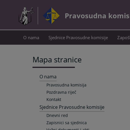
Pravosudna komisij
O nama
Sjednice Pravosudne komisije
Zapošl
Mapa stranice
O nama
Pravosudna komisija
Pozdravna riječ
Kontakt
Sjednice Pravosudne komisije
Dnevni red
Zapisnici sa sjednica
Važni dokumenti i akti