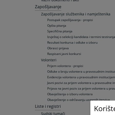
Zapošljavanje
Zapošljavanje službenika i namještenika
Postupak zapošljavanja - propisi
Opšta pitanja
Specifična pitanja
Izvještaj o selekciji kandidata i termini testiranj
Rezultati konkursa i odluke o izboru
Obrasci prijava
Raspisani javni konkursi
Volonteri
Prijem volontera - propisi
Odluke o broju volontera u pravosudnim institu
Evidencija volontera u pravosudnim institucijam
Javni pozivi za prijem volontera u pravosudne ins
Prijava na javni poziv za prijem volontera u pra
Obavještenja o izboru volontera
Obavještenje o održavanju usmenih itervjua
Korišt
Liste i registri
Sudski tumači