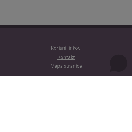
Korisni linkovi
Kontakt
Mapa stranice
Redizajn web stranice je finansirala Evropska unija. Za njen sadržaj isključivo je odgovorno
Visoko sudsko i tužilačko vijeće BiH i ona ne odražava nužno stavove Evropske unije.