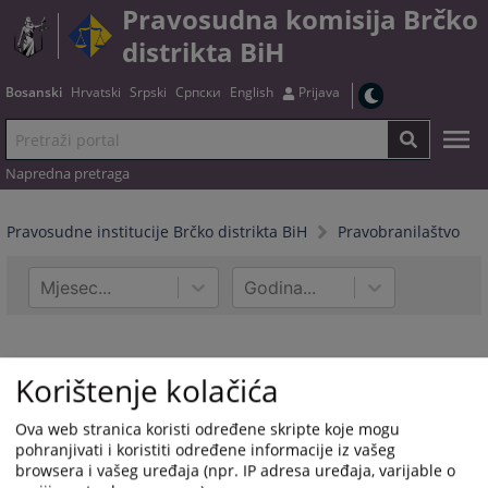
Pravosudna komisija Brčko
distrikta BiH
Bosanski
Hrvatski
Srpski
Српски
English
Prijava
Napredna pretraga
Pravosudne institucije Brčko distrikta BiH
Pravobranilaštvo
Mjesec...
Godina...
Korištenje kolačića
Ova web stranica koristi određene skripte koje mogu
pohranjivati i koristiti određene informacije iz vašeg
browsera i vašeg uređaja (npr. IP adresa uređaja, varijable o