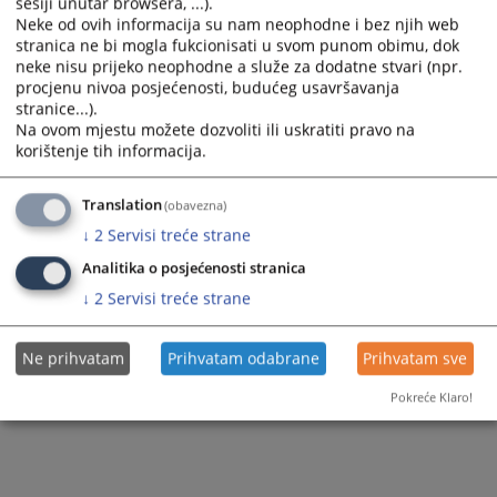
sesiji unutar browsera, ...).
Neke od ovih informacija su nam neophodne i bez njih web
stranica ne bi mogla fukcionisati u svom punom obimu, dok
neke nisu prijeko neophodne a služe za dodatne stvari (npr.
procjenu nivoa posjećenosti, budućeg usavršavanja
stranice...).
Na ovom mjestu možete dozvoliti ili uskratiti pravo na
Trenutno nema vijesti
korištenje tih informacija.
Translation
(obavezna)
↓
2
Servisi treće strane
Analitika o posjećenosti stranica
↓
2
Servisi treće strane
Ne prihvatam
Prihvatam odabrane
Prihvatam sve
Pokreće Klaro!