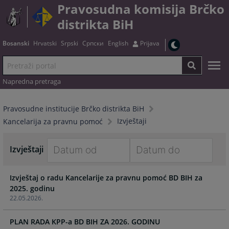
Pravosudna komisija Brčko
distrikta BiH
Bosanski
Hrvatski
Srpski
Српски
English
Prijava
Napredna pretraga
Pravosudne institucije Brčko distrikta BiH
Izvještaji
Kancelarija za pravnu pomoć
Izvještaji
Navigate
Navigate
Izvještaj o radu Kancelarije za pravnu pomoć BD BIH za
forward
forward
2025. godinu
to
to
22.05.2026.
interact
interact
with
with
PLAN RADA KPP-a BD BIH ZA 2026. GODINU
the
the