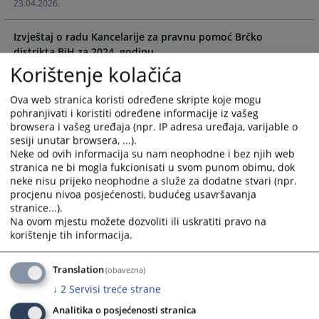
23.04.2026.
calendar
calendar
and
and
Izvještaj o radu Kancelarije za pravnu pomoć Brčko
select
select
distrikta BiH za 2024. godinu
a
a
18.06.2025.
Korištenje kolačića
date.
date.
Press
Press
Izvještaj o radu Kancelarije za pravnu pomoć Brčko
Ova web stranica koristi određene skripte koje mogu
the
the
distrikta BiH za 2023. godinu
pohranjivati i koristiti određene informacije iz vašeg
question
question
browsera i vašeg uređaja (npr. IP adresa uređaja, varijable o
02.07.2024.
mark
mark
sesiji unutar browsera, ...).
key
key
Neke od ovih informacija su nam neophodne i bez njih web
Izvještaj o radu Kancelarije za pravnu pomoć Brčko
to
to
stranica ne bi mogla fukcionisati u svom punom obimu, dok
distrikta BiH za 2022. godinu
get
get
neke nisu prijeko neophodne a služe za dodatne stvari (npr.
14.07.2023.
procjenu nivoa posjećenosti, budućeg usavršavanja
the
the
stranice...).
keyboard
keyboard
Na ovom mjestu možete dozvoliti ili uskratiti pravo na
shortcuts
shortcuts
korištenje tih informacija.
for
for
changing
changing
Translation
(obavezna)
dates.
dates.
↓
2
Servisi treće strane
Analitika o posjećenosti stranica