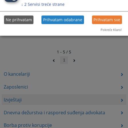
↓
2
Servisi treće strane
Ne prihvatam
Prihvatam odabrane
Prihvatam sve
Pokreće Klaro!
1 - 5 / 5
1
O kancelariji
Zaposlenici
Izvještaji
Dnevna dežurstva i raspored suđenja advokata
Borba protiv korupcije