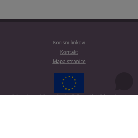
Korisni linkovi
Kontakt
Mapa stranice
Redizajn web stranice je finansirala Evropska unija. Za njen sadržaj isključivo je odgovorno
Visoko sudsko i tužilačko vijeće BiH i ona ne odražava nužno stavove Evropske unije.
© 2021
Visoko sudsko i tužilačko vijeće