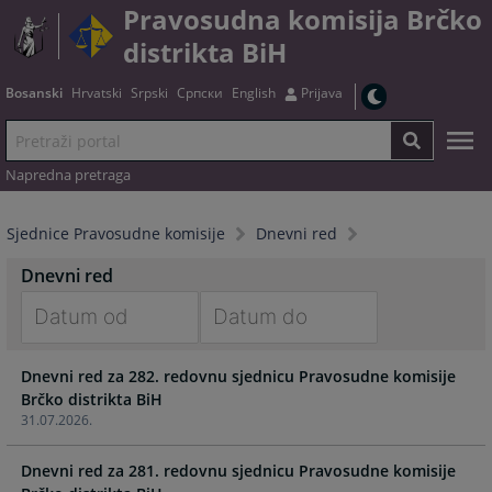
Pravosudna komisija Brčko
distrikta BiH
Bosanski
Hrvatski
Srpski
Српски
English
Prijava
Napredna pretraga
Sjednice Pravosudne komisije
Dnevni red
Dnevni red
Navigate
Navigate
Dnevni red za 282. redovnu sjednicu Pravosudne komisije
forward
forward
Brčko distrikta BiH
to
to
31.07.2026.
interact
interact
with
with
Dnevni red za 281. redovnu sjednicu Pravosudne komisije
the
the