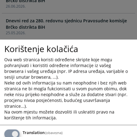
Brčko distrikta BiH
calendar
calendar
26.06.2026.
and
and
select
select
Dnevni red za 280. redovnu sjednicu Pravosudne komisije
a
a
Brčko distrikta BiH
date.
date.
25.05.2026.
Press
Press
the
the
Korištenje kolačića
Dnevni red za 279. redovnu sjednicu Pravosudne komisije
question
question
Brčko distrikta BiH
mark
mark
30.04.2026.
Ova web stranica koristi određene skripte koje mogu
key
key
pohranjivati i koristiti određene informacije iz vašeg
to
to
browsera i vašeg uređaja (npr. IP adresa uređaja, varijable o
Dnevni red za 278. redovnu sjednicu Pravosudne komisije
get
get
sesiji unutar browsera, ...).
Brčko distrikta BiH
the
the
Neke od ovih informacija su nam neophodne i bez njih web
19.03.2026.
stranica ne bi mogla fukcionisati u svom punom obimu, dok
keyboard
keyboard
neke nisu prijeko neophodne a služe za dodatne stvari (npr.
shortcuts
shortcuts
Dnevni red za 277. redovnu sjednicu Pravosudne komisije
procjenu nivoa posjećenosti, budućeg usavršavanja
for
for
stranice...).
Brčko distrikta BiH
changing
changing
Na ovom mjestu možete dozvoliti ili uskratiti pravo na
20.02.2026.
dates.
dates.
korištenje tih informacija.
Dnevni red za 276. redovnu sjednicu Pravosudne komisije
Brčko distrikta BiH
Translation
(obavezna)