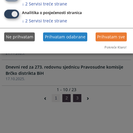
23.01.2026.
↓
2
Servisi treće strane
Analitika o posjećenosti stranica
Dnevni red za 275. redovnu sjednicu Pravosudne komisije
↓
2
Servisi treće strane
Brčko distrikta BiH
23.12.2025.
Ne prihvatam
Prihvatam odabrane
Prihvatam sve
Dnevni red za 274. redovnu sjednicu Pravosudne komisije
Brčko distrikta BiH
Pokreće Klaro!
21.11.2025.
Dnevni red za 273. redovnu sjednicu Pravosudne komisije
Brčko distrikta BiH
17.10.2025.
1 - 10 / 23
1
2
3