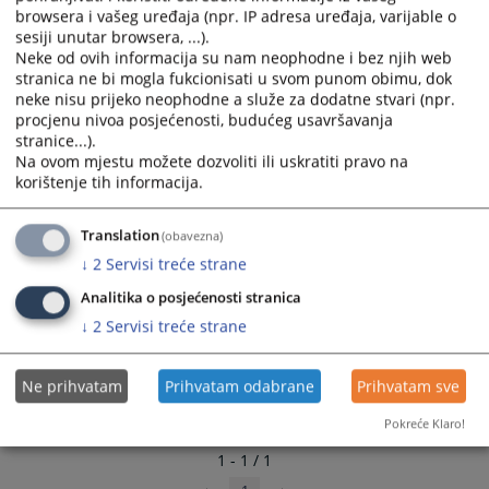
210
PREGLEDA
browsera i vašeg uređaja (npr. IP adresa uređaja, varijable o
sesiji unutar browsera, ...).
Neke od ovih informacija su nam neophodne i bez njih web
stranica ne bi mogla fukcionisati u svom punom obimu, dok
neke nisu prijeko neophodne a služe za dodatne stvari (npr.
procjenu nivoa posjećenosti, budućeg usavršavanja
stranice...).
Na ovom mjestu možete dozvoliti ili uskratiti pravo na
korištenje tih informacija.
Translation
(obavezna)
↓
2
Servisi treće strane
Analitika o posjećenosti stranica
↓
2
Servisi treće strane
Ne prihvatam
Prihvatam odabrane
Prihvatam sve
Pokreće Klaro!
1 - 1 / 1