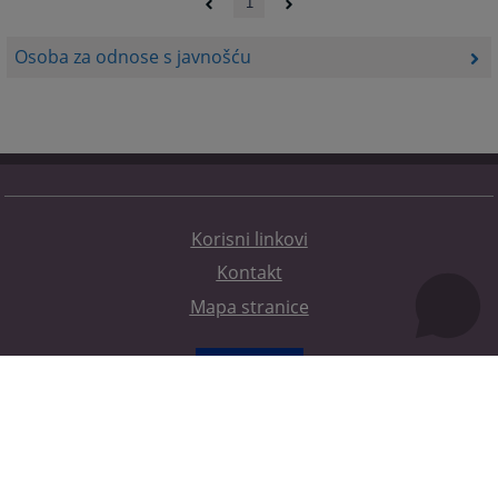
1
Osoba za odnose s javnošću
Korisni linkovi
Kontakt
Mapa stranice
Redizajn web stranice je finansirala Evropska unija. Za njen sadržaj isključivo je odgovorno
Visoko sudsko i tužilačko vijeće BiH i ona ne odražava nužno stavove Evropske unije.