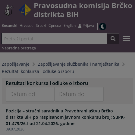
Pravosudna komisija Brčko
distrikta BiH
Bosanski
Hrvatski
Srpski
Српски
English
Prijava
Napredna pretraga
Zapošljavanje
Zapošljavanje službenika i namještenika
Rezultati konkursa i odluke o izboru
Rezultati konkursa i odluke o izboru
Navigate
Navigate
Pozicija – stručni saradnik u Pravobranilaštvu Brčko
forward
forward
distrikta BiH po raspisanom javnom konkursu broj: SuPK-
to
to
01-479/26-I od 21.04.2026. godine.
interact
interact
09.07.2026.
with
with