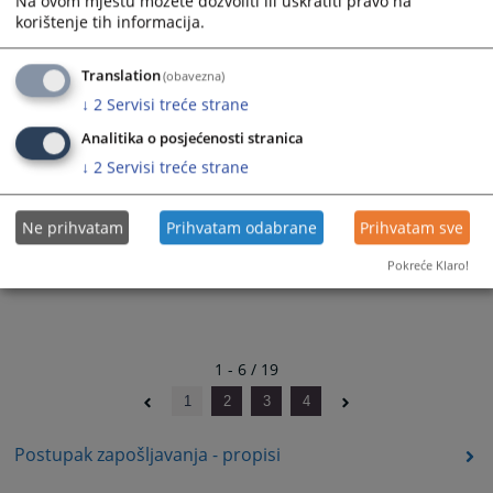
Na ovom mjestu možete dozvoliti ili uskratiti pravo na
korištenje tih informacija.
Sudski policajac u Sudskoj policiji Brčko distrikta BiH po
raspisanom javnom konkursu broj: SuPK-01-254/26-I od
Translation
(obavezna)
27.02.2026.godine - 4
13.05.2026.
↓
2
Servisi treće strane
Analitika o posjećenosti stranica
↓
2
Servisi treće strane
Ne prihvatam
Prihvatam odabrane
Prihvatam sve
Pokreće Klaro!
1 - 6 / 19
1
2
3
4
Postupak zapošljavanja - propisi