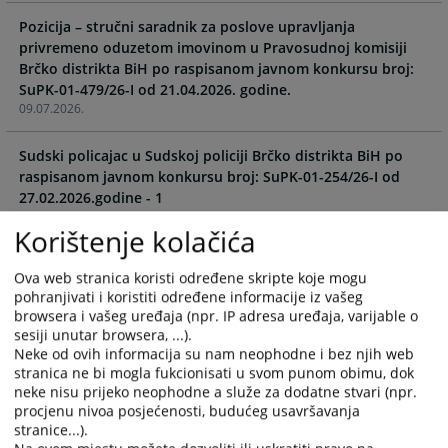
the
the
Pozicija – stručni saradnik za poslove upravljanja
calendar
calendar
privremeno oduzetom imovinom u Pravosudnoj komisiji
and
and
Brčko distrikta BiH po raspisanom javnom konkursu broj:
select
select
SuPK-01-479/26-I od 21.04.2026. godine.
a
a
09.07.2026.
date.
date.
Press
Press
Sudski policajac u Sudskoj policiji Brčko distrikta BiH po
the
the
raspisanom javnom konkursu broj: SuPK-01-254/26-I od
question
question
27.02.2026.godine - 1
mark
mark
13.05.2026.
key
key
Korištenje kolačića
to
to
Sudski policajac u Sudskoj policiji Brčko distrikta BiH po
get
get
Ova web stranica koristi određene skripte koje mogu
raspisanom javnom konkursu broj: SuPK-01-254/26-I od
the
the
pohranjivati i koristiti određene informacije iz vašeg
27.02.2026.godine - 2
browsera i vašeg uređaja (npr. IP adresa uređaja, varijable o
keyboard
keyboard
13.05.2026.
sesiji unutar browsera, ...).
shortcuts
shortcuts
Neke od ovih informacija su nam neophodne i bez njih web
for
for
Sudski policajac u Sudskoj policiji Brčko distrikta BiH po
stranica ne bi mogla fukcionisati u svom punom obimu, dok
changing
changing
raspisanom javnom konkursu broj: SuPK-01-254/26-I od
neke nisu prijeko neophodne a služe za dodatne stvari (npr.
dates.
dates.
procjenu nivoa posjećenosti, budućeg usavršavanja
27.02.2026.godine - 3
stranice...).
13.05.2026.