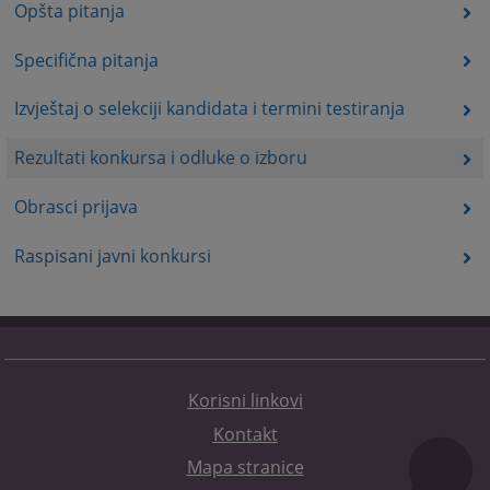
Opšta pitanja
Specifična pitanja
Izvještaj o selekciji kandidata i termini testiranja
Rezultati konkursa i odluke o izboru
Obrasci prijava
Raspisani javni konkursi
Korisni linkovi
Kontakt
Mapa stranice