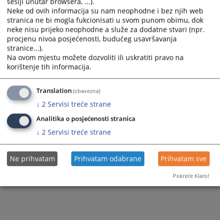
sesiji unutar browsera, ...).
Rezultati konkursa i odluke o izboru
institucijama Brčko distrikta BiH
Neke od ovih informacija su nam neophodne i bez njih web
stranica ne bi mogla fukcionisati u svom punom obimu, dok
Obrasci prijava
Javni pozivi za prijem volontera u pravosudne
neke nisu prijeko neophodne a služe za dodatne stvari (npr.
procjenu nivoa posjećenosti, budućeg usavršavanja
institucije Brčko distrikta BiH
Raspisani javni konkursi
stranice...).
Na ovom mjestu možete dozvoliti ili uskratiti pravo na
Prijava na javni poziv za prijem volontera u
korištenje tih informacija.
pravosuđu Brčko distrikta BiH
Obavještenja o izboru volontera
Translation
(obavezna)
↓
2
Servisi treće strane
Obavještenje o održavanju usmenih itervjua
Analitika o posjećenosti stranica
↓
2
Servisi treće strane
Ne prihvatam
Prihvatam odabrane
Prihvatam sve
Pokreće Klaro!