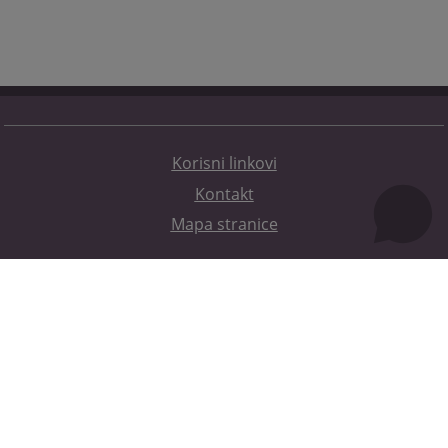
Korisni linkovi
Kontakt
Mapa stranice
Redizajn web stranice je finansirala Evropska unija. Za njen sadržaj isključivo je odgovorno
Visoko sudsko i tužilačko vijeće BiH i ona ne odražava nužno stavove Evropske unije.