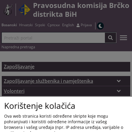
Pravosudna komisija Brčko
distrikta BiH
Bosanski
Hrvatski
Srpski
Српски
English
Prijava
Napredna pretraga
Zapošljavanje
Zapošljavanje službenika i namještenika
Postupak zapošljavanja - propisi
Volonteri
Prijem volontera - propisi
Opšta pitanja
Korištenje kolačića
Odluke o broju volontera u pravosudnim
Specifična pitanja
Ova web stranica koristi određene skripte koje mogu
institucijama
pohranjivati i koristiti određene informacije iz vašeg
Izvještaj o selekciji kandidata i termini testiranja
browsera i vašeg uređaja (npr. IP adresa uređaja, varijable o
Evidencija volontera u pravosudnim