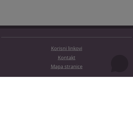
Korisni linkovi
Kontakt
Mapa stranice
Redizajn web stranice je finansirala Evropska unija. Za njen sadržaj isključivo je odgovorno
Visoko sudsko i tužilačko vijeće BiH i ona ne odražava nužno stavove Evropske unije.