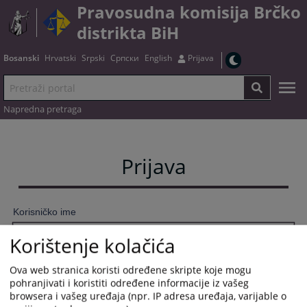
Pravosudna komisija Brčko
distrikta BiH
Bosanski
Hrvatski
Srpski
Српски
English
Prijava
Napredna pretraga
Prijava
Korisničko ime
Korištenje kolačića
Ova web stranica koristi određene skripte koje mogu
Lozinka
pohranjivati i koristiti određene informacije iz vašeg
browsera i vašeg uređaja (npr. IP adresa uređaja, varijable o