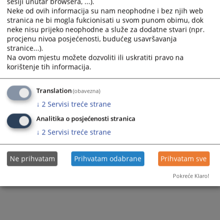
sesiji unutar browsera, ...).
Neke od ovih informacija su nam neophodne i bez njih web
Zapamti me
stranica ne bi mogla fukcionisati u svom punom obimu, dok
neke nisu prijeko neophodne a služe za dodatne stvari (npr.
procjenu nivoa posjećenosti, budućeg usavršavanja
Prijava
stranice...).
Na ovom mjestu možete dozvoliti ili uskratiti pravo na
Zaboravili ste lozinku?
korištenje tih informacija.
Želite postati član?
Translation
(obavezna)
↓
2
Servisi treće strane
Analitika o posjećenosti stranica
↓
2
Servisi treće strane
Ne prihvatam
Prihvatam odabrane
Prihvatam sve
Pokreće Klaro!