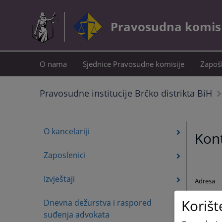
Pravosudna komisij
O nama
Sjednice Pravosudne komisije
Zapošl
Pravosudne institucije Brčko distrikta BiH
O kancelariji
Kon
Zaposlenici
Izvještaji
Adresa
Korišt
Dnevna dežurstva i raspored
Telefon
suđenja advokata