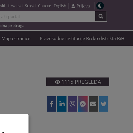
ski
Hrvatski
Srpski
Српски
English
Prijava
dna pretraga
Mapa stranice
Pravosudne institucije Brčko distrikta BiH
1115
PREGLEDA