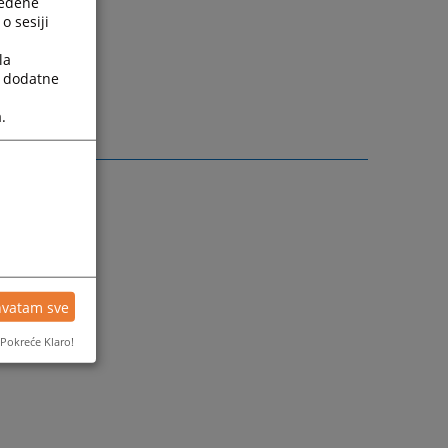
ređene
o sesiji
la
a dodatne
.
hvatam sve
Pokreće Klaro!