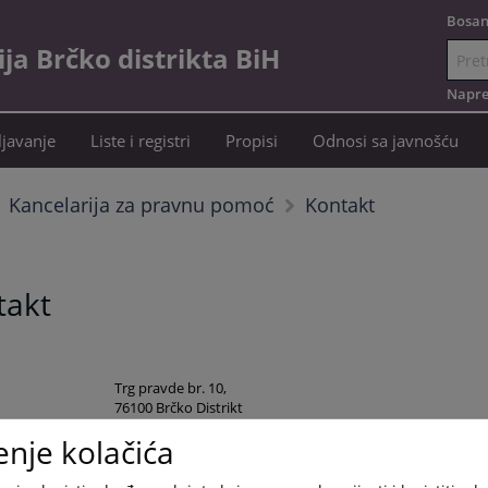
Bosan
a Brčko distrikta BiH
Idi
na
Napre
sadržaj
javanje
Liste i registri
Propisi
Odnosi sa javnošću
Kontakt
Kancelarija za pravnu pomoć
takt
Trg pravde br. 10,
76100 Brčko Distrikt
049/219-075 centrala
enje kolačića
049/219-070 faks
049/216-085 Direktor