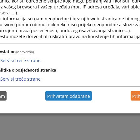
nica koristi određene skripte koje mogu pohranjivati i koristiti od
kp
pbd@kppbd.ba
iz vašeg browsera i vašeg uređaja (npr. IP adresa uređaja, varijable 
era, ...).
ijeme
h informacija su nam neophodne i bez njih web stranica ne bi mog
ak - Petak
07.30–15.30h
i u svom punom obimu, dok neke nisu prijeko neophodne a služe z
edjelja
Ne radi
 procjenu nivoa posjećenosti, budućeg usavršavanja stranice...).
tu možete dozvoliti ili uskratiti pravo na korištenje tih informacija
praznik
Ne radi
nslation
(obavezna)
Servisi treće strane
litika o posjećenosti stranica
Servisi treće strane
tam
Prihvatam odabrane
Pri