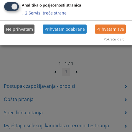
Analitika o posjećenosti stranica
↓
2
Servisi treće strane
Ne prihvatam
Prihvatam odabrane
Prihvatam sve
Pokreće Klaro!
1 - 1 / 1
1
Postupak zapošljavanja - propisi
Opšta pitanja
Specifična pitanja
Izvještaj o selekciji kandidata i termini testiranja