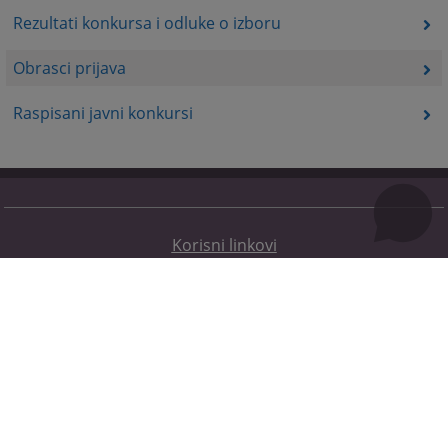
Rezultati konkursa i odluke o izboru
Obrasci prijava
Raspisani javni konkursi
Korisni linkovi
Kontakt
Mapa stranice
Redizajn web stranice je finansirala Evropska unija. Za njen sadržaj isključivo je odgovorno
Visoko sudsko i tužilačko vijeće BiH i ona ne odražava nužno stavove Evropske unije.