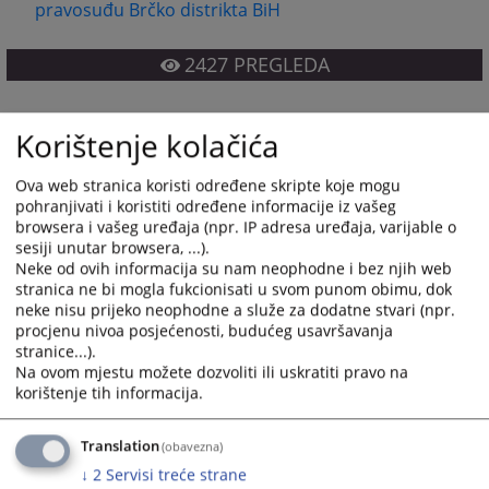
pravosuđu Brčko distrikta BiH
2427
PREGLEDA
Korištenje kolačića
Ova web stranica koristi određene skripte koje mogu
Prateći dokumenti
pohranjivati i koristiti određene informacije iz vašeg
browsera i vašeg uređaja (npr. IP adresa uređaja, varijable o
sesiji unutar browsera, ...).
Prijava na javni konkurs za prijem pripravnika
Neke od ovih informacija su nam neophodne i bez njih web
Prijava na javni konkurs/interni oglas za radno mjesto
stranica ne bi mogla fukcionisati u svom punom obimu, dok
neke nisu prijeko neophodne a služe za dodatne stvari (npr.
procjenu nivoa posjećenosti, budućeg usavršavanja
stranice...).
Na ovom mjestu možete dozvoliti ili uskratiti pravo na
korištenje tih informacija.
Translation
(obavezna)
↓
2
Servisi treće strane