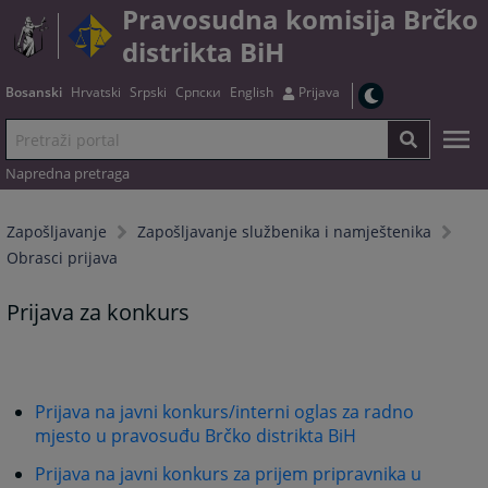
Pravosudna komisija Brčko
distrikta BiH
Bosanski
Hrvatski
Srpski
Српски
English
Prijava
Napredna pretraga
Zapošljavanje
Zapošljavanje službenika i namještenika
Obrasci prijava
Prijava za konkurs
Prijava na javni konkurs/interni oglas za radno
mjesto u pravosuđu Brčko distrikta BiH
Prijava na javni konkurs za prijem pripravnika u