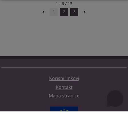
1 - 6 / 13
1
2
3
Korisni linkovi
Kontakt
Mapa stranice
Redizajn web stranice je finansirala Evropska unija. Za njen sadržaj isključivo je odgovorno