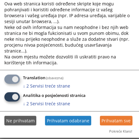
godinu
calendar
calendar
Ova web stranica koristi određene skripte koje mogu
05.01.2026.
and
and
pohranjivati i koristiti određene informacije iz vašeg
select
select
browsera i vašeg uređaja (npr. IP adresa uređaja, varijable o
Trogodišnji plan rada Pravosuđa Brčko distrikta BiH za
sesiji unutar browsera, ...).
a
a
Neke od ovih informacija su nam neophodne i bez njih web
period 2026-2028
date.
date.
stranica ne bi mogla fukcionisati u svom punom obimu, dok
28.07.2025.
Press
Press
neke nisu prijeko neophodne a služe za dodatne stvari (npr.
the
the
procjenu nivoa posjećenosti, budućeg usavršavanja
Plan stručnog usavršavanja službenika i namještenika za
question
question
stranice...).
2025. godinu.
mark
mark
Na ovom mjestu možete dozvoliti ili uskratiti pravo na
20.12.2024.
korištenje tih informacija.
key
key
to
to
Plan rada za 2025. g.
get
get
Translation
(obavezna)
19.12.2024.
the
the
↓
2
Servisi treće strane
keyboard
keyboard
Trogodišnji plan rada Pravosuđa Brčko distrikta BiH za
Analitika o posjećenosti stranica
shortcuts
shortcuts
period 2025-2027
↓
2
Servisi treće strane
for
for
19.09.2024.
changing
changing
dates.
dates.
Ne prihvatam
Prihvatam odabrane
Prihvatam sve
Pokreće Klaro!