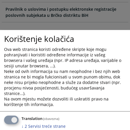
calendar
calendar
and
and
Pravilnik o uslovima i postupku elektronske registracije
select
select
poslovnih subjekata u Brčko distriktu BiH
a
a
date.
date.
Press
Press
Korištenje kolačića
the
the
question
question
Ova web stranica koristi određene skripte koje mogu
mark
mark
pohranjivati i koristiti određene informacije iz vašeg
key
key
browsera i vašeg uređaja (npr. IP adresa uređaja, varijable o
to
to
sesiji unutar browsera, ...).
Neke od ovih informacija su nam neophodne i bez njih web
get
get
stranica ne bi mogla fukcionisati u svom punom obimu, dok
the
the
neke nisu prijeko neophodne a služe za dodatne stvari (npr.
keyboard
keyboard
procjenu nivoa posjećenosti, budućeg usavršavanja
shortcuts
shortcuts
stranice...).
for
for
Na ovom mjestu možete dozvoliti ili uskratiti pravo na
changing
changing
korištenje tih informacija.
dates.
dates.
Translation
(obavezna)
↓
2
Servisi treće strane