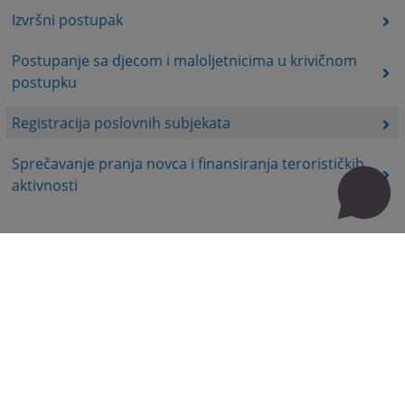
Izvršni postupak
Postupanje sa djecom i maloljetnicima u krivičnom
postupku
Registracija poslovnih subjekata
Sprečavanje pranja novca i finansiranja terorističkih
aktivnosti
Korisni linkovi
Kontakt
Mapa stranice