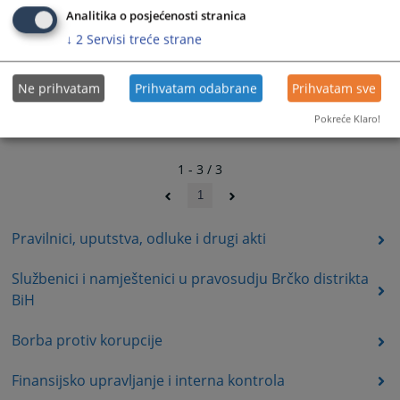
Analitika o posjećenosti stranica
↓
2
Servisi treće strane
Ne prihvatam
Prihvatam odabrane
Prihvatam sve
Pokreće Klaro!
1 - 3 / 3
1
Pravilnici, uputstva, odluke i drugi akti
Službenici i namještenici u pravosudju Brčko distrikta
BiH
Borba protiv korupcije
Finansijsko upravljanje i interna kontrola