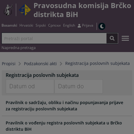
Pravosudna komisija Brčko
distrikta BiH
Bosanski
Hrvatski
Srpski
Српски
English
Prijava
Napredna pretraga
Registracija poslovnih subjekata
Propisi
Podzakonski akti
Registracija poslovnih subjekata
Navigate
Navigate
Pravilnik o sadržaju, obliku i načinu popunjavanja prijave
forward
forward
za registraciju poslovnih subjekata
to
to
interact
interact
with
with
Pravilnik o vođenju registra poslovnih subjekata u Brčko
the
the
distriktu BiH