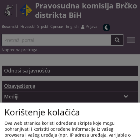
Pravosudna komisija Brčko
distrikta BiH
Bosanski
Hrvatski
Srpski
Српски
English
Prijava
Napredna pretraga
Odnosi sa javnošću
Obavještenja
Mediji
Osoba za odnose s javnošću
Pristup informacijama
Korištenje kolačića
Ova web stranica koristi određene skripte koje mogu
pohranjivati i koristiti određene informacije iz vašeg
browsera i vašeg uređaja (npr. IP adresa uređaja, varijable o