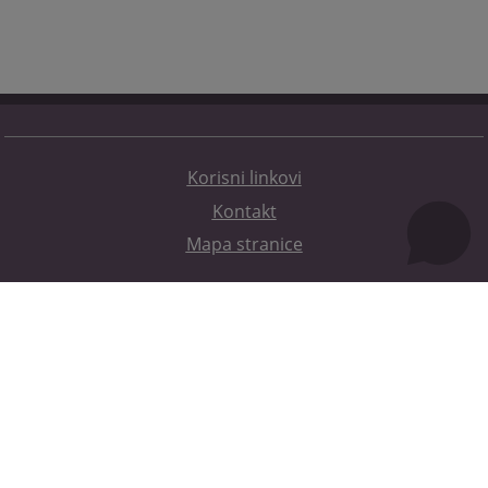
Korisni linkovi
Kontakt
Mapa stranice
Redizajn web stranice je finansirala Evropska unija. Za njen sadržaj isključivo je odgovorno
Visoko sudsko i tužilačko vijeće BiH i ona ne odražava nužno stavove Evropske unije.