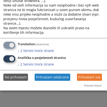
sesiji unutar browsera, ...).
Neke od ovih informacija su nam neophodne i bez njih web
stranica ne bi mogla fukcionisati u svom punom obimu, dok
neke nisu prijeko neophodne a služe za dodatne stvari (npr.
procjenu nivoa posjećenosti, budućeg usavršavanja
stranice...).
Na ovom mjestu možete dozvoliti ili uskratiti pravo na
korištenje tih informacija.
Translation
(obavezna)
↓
2
Servisi treće strane
Analitika o posjećenosti stranica
↓
2
Servisi treće strane
Ne prihvatam
Prihvatam odabrane
Prihvatam sve
Pokreće Klaro!