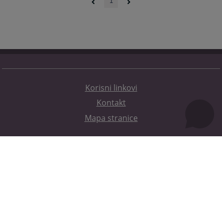
1
Korisni linkovi
Kontakt
Mapa stranice
Redizajn web stranice je finansirala Evropska unija. Za njen sadržaj isključivo je odgovorno
Visoko sudsko i tužilačko vijeće BiH i ona ne odražava nužno stavove Evropske unije.