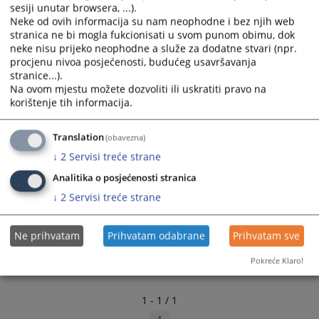
sesiji unutar browsera, ...).
Neke od ovih informacija su nam neophodne i bez njih web
Kancelarija za pravnu pomoć Brčko distrikta BiH
stranica ne bi mogla fukcionisati u svom punom obimu, dok
Pravobranilaštvo Brčko distrikta BiH
neke nisu prijeko neophodne a služe za dodatne stvari (npr.
procjenu nivoa posjećenosti, budućeg usavršavanja
stranice...).
1623
PREGLEDA
Na ovom mjestu možete dozvoliti ili uskratiti pravo na
korištenje tih informacija.
Translation
(obavezna)
↓
2
Servisi treće strane
Analitika o posjećenosti stranica
↓
2
Servisi treće strane
Ne prihvatam
Prihvatam odabrane
Prihvatam sve
Pokreće Klaro!
1 - 1 / 1