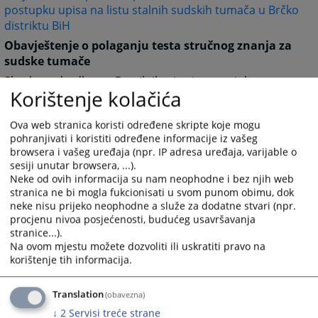
postupku upisa na listu stalnih sudskih tumača u Brčko
distriktu BiH
Obavještenje o polaganju testa stručnog znanja za
sudske tumače
Shodno odredbama Pravilnik o izmjenama i dopunama
Korištenje kolačića
pravilnika o uslovima, načinu i postupku upisa na listu
stalnih sudskih tumača u Brčko distriktu BiH, objavljen
Ova web stranica koristi određene skripte koje mogu
u „Službenom glasniku Brčko distrikta BiH“ broj: 33/19
pohranjivati i koristiti određene informacije iz vašeg
dana 23.12.2019. godine i stupio na snagu dana
browsera i vašeg uređaja (npr. IP adresa uređaja, varijable o
31.12.2019. godine, za tumača može biti imenovano
sesiji unutar browsera, ...).
lice, koje pored ostalih obaveznih uslova, ima položen
Neke od ovih informacija su nam neophodne i bez njih web
test stručnog znanja pred stručnom Komisijom pri
stranica ne bi mogla fukcionisati u svom punom obimu, dok
Federalnom ministarstvu pravde ili Ministarstvu
neke nisu prijeko neophodne a služe za dodatne stvari (npr.
procjenu nivoa posjećenosti, budućeg usavršavanja
pravde Republike Srpske, a detaljne informacije o
stranice...).
polaganju ispita nalaze se na web stranicama
Na ovom mjestu možete dozvoliti ili uskratiti pravo na
ministarstava:
korištenje tih informacija.
Federalno ministarstvo pravde
Ministarstvo pravde Republike Srpske
Translation
(obavezna)
Instrukciju za plaćanje sudske takse u postupku
↓
2
Servisi treće strane