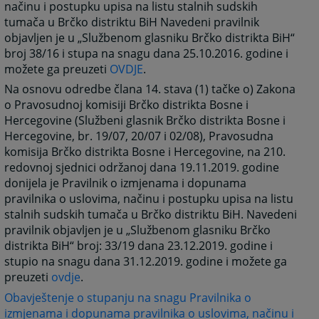
načinu i postupku upisa na listu stalnih sudskih
tumača u Brčko distriktu BiH Navedeni pravilnik
objavljen je u „Službenom glasniku Brčko distrikta BiH“
broj 38/16 i stupa na snagu dana 25.10.2016. godine i
možete ga preuzeti
OVDJE
.
Na osnovu odredbe člana 14. stava (1) tačke o) Zakona
o Pravosudnoj komisiji Brčko distrikta Bosne i
Hercegovine (Službeni glasnik Brčko distrikta Bosne i
Hercegovine, br. 19/07, 20/07 i 02/08), Pravosudna
komisija Brčko distrikta Bosne i Hercegovine, na 210.
redovnoj sjednici održanoj dana 19.11.2019. godine
donijela je Pravilnik o izmjenama i dopunama
pravilnika o uslovima, načinu i postupku upisa na listu
stalnih sudskih tumača u Brčko distriktu BiH. Navedeni
pravilnik objavljen je u „Službenom glasniku Brčko
distrikta BiH“ broj: 33/19 dana 23.12.2019. godine i
stupio na snagu dana 31.12.2019. godine i možete ga
preuzeti
ovdje
.
Obavještenje o stupanju na snagu Pravilnika o
izmjenama i dopunama pravilnika o uslovima, načinu i