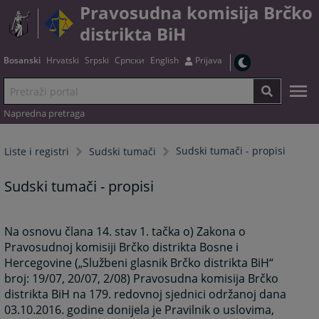
Pravosudna komisija Brčko
distrikta BiH
Bosanski
Hrvatski
Srpski
Српски
English
Prijava
Napredna pretraga
Sudski tumači - propisi
Liste i registri
Sudski tumači
Sudski tumači - propisi
Na osnovu člana 14. stav 1. tačka o) Zakona o
Pravosudnoj komisiji Brčko distrikta Bosne i
Hercegovine („Službeni glasnik Brčko distrikta BiH“
broj: 19/07, 20/07, 2/08) Pravosudna komisija Brčko
distrikta BiH na 179. redovnoj sjednici održanoj dana
03.10.2016. godine donijela je Pravilnik o uslovima,