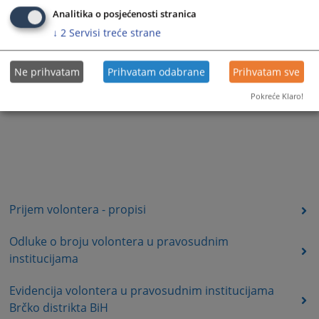
Analitika o posjećenosti stranica
↓
2
Servisi treće strane
Ne prihvatam
Prihvatam odabrane
Prihvatam sve
Pokreće Klaro!
Prijem volontera - propisi
Odluke o broju volontera u pravosudnim
institucijama
Evidencija volontera u pravosudnim institucijama
Brčko distrikta BiH