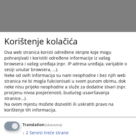
Korištenje kolačića
Ova web stranica koristi određene skripte koje mogu
pohranjivati i koristiti određene informacije iz vašeg
browsera i vašeg uređaja (npr. IP adresa uređaja, varijable o
sesiji unutar browsera, ...).
Neke od ovih informacija su nam neophodne i bez njih web
Trenutno nema vijesti
stranica ne bi mogla fukcionisati u svom punom obimu, dok
neke nisu prijeko neophodne a služe za dodatne stvari (npr.
procjenu nivoa posjećenosti, budućeg usavršavanja
stranice...).
Na ovom mjestu možete dozvoliti ili uskratiti pravo na
korištenje tih informacija.
Translation
(obavezna)
↓
2
Servisi treće strane