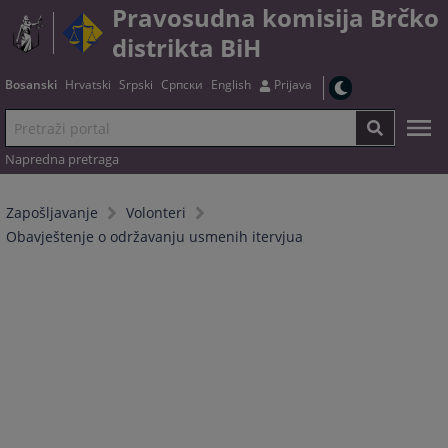
Pravosudna komisija Brčko
distrikta BiH
Bosanski
Hrvatski
Srpski
Српски
English
Prijava
Napredna pretraga
Zapošljavanje
Volonteri
Obavještenje o održavanju usmenih itervjua