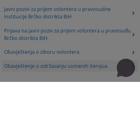
Javni pozivi za prijem volontera u pravosudne
institucije Brčko distrikta BiH
Prijava na javni poziv za prijem volontera u pravosuđu
Brčko distrikta BiH
Obavještenja o izboru volontera
Obavještenje o održavanju usmenih itervjua
Korisni linkovi
Kontakt
Mapa stranice