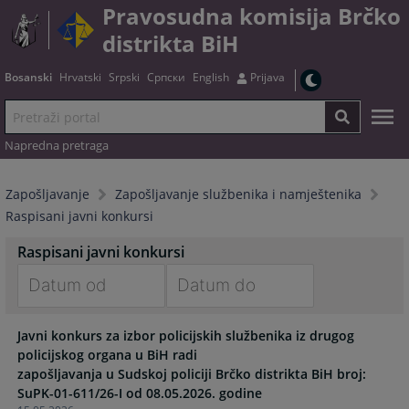
Pravosudna komisija Brčko
distrikta BiH
Bosanski
Hrvatski
Srpski
Српски
English
Prijava
Napredna pretraga
Zapošljavanje
Zapošljavanje službenika i namještenika
Raspisani javni konkursi
Raspisani javni konkursi
Navigate
Navigate
Javni konkurs za izbor policijskih službenika iz drugog
forward
forward
policijskog organa u BiH radi
to
to
zapošljavanja u Sudskoj policiji Brčko distrikta BiH broj:
interact
interact
SuPK-01-611/26-I od 08.05.2026. godine
with
with