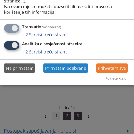
stranice...).
broj: SuPK-01-254/26-I od 27.02.2026. godine
Na ovom mjestu možete dozvoliti ili uskratiti pravo na
04.03.2026.
korištenje tih informacija.
Javni konkurs za popunjavanje upražnjenih radnih mjesta u
Translation
(obavezna)
pravosuđu Brčko distrikta BiH,
broj: SuPK-01-1384/25-Iod 28.11.2025. godine
↓
2
Servisi treće strane
01.12.2025.
Analitika o posjećenosti stranica
↓
2
Servisi treće strane
Ne prihvatam
Prihvatam odabrane
Prihvatam sve
Pokreće Klaro!
1 - 6 / 13
1
2
3
Postupak zapošljavanja - propisi