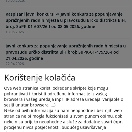
15.05.2026.
the
the
calendar
calendar
Raspisani javni konkursi -> Javni konkurs za popunjavanje
and
and
upražnjenih radnih mjesta u pravosuđu Brčko distrikta BiH,
select
select
broj: SuPK-01-607/26-I od 08.05.2026. godine
a
a
13.05.2026.
date.
date.
Press
Press
Javni konkurs za popunjavanje upražnjenih radnih mjesta u
the
the
pravosuđu Brčko distrikta BiH broj: SuPK-01-479/26-I od
question
question
21.04.2026. godine
mark
mark
22.04.2026.
key
key
to
to
Korištenje kolačića
Odluka o djelimičnom poništenju javnog konkursa za
get
get
popunjavanje upražnjenih radnih mjesta
the
the
Ova web stranica koristi određene skripte koje mogu
u pravosuđu Brčko distrikta BiH broj: SuPK-01-1310/25-I od
keyboard
keyboard
pohranjivati i koristiti određene informacije iz vašeg
07.11.2025. godine
browsera i vašeg uređaja (npr. IP adresa uređaja, varijable o
shortcuts
shortcuts
15.04.2026.
sesiji unutar browsera, ...).
for
for
Neke od ovih informacija su nam neophodne i bez njih web
changing
changing
Javni konkurs za izbor policijskih službenika iz drugog
stranica ne bi mogla fukcionisati u svom punom obimu, dok
dates.
dates.
policijskog organa u BiH radi zapošljavanja u Sudskoj
neke nisu prijeko neophodne a služe za dodatne stvari (npr.
procjenu nivoa posjećenosti, budućeg usavršavanja
policiji BD BiH,