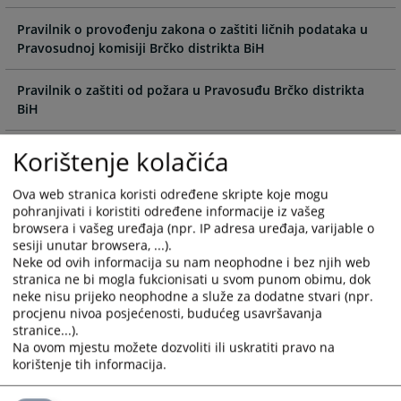
Pravilnik o provođenju zakona o zaštiti ličnih podataka u
Pravosudnoj komisiji Brčko distrikta BiH
Pravilnik o zaštiti od požara u Pravosuđu Brčko distrikta
BiH
Pravilnik o postupku upravljanja privremeno oduzetom
Korištenje kolačića
imovinom
Ova web stranica koristi određene skripte koje mogu
pohranjivati i koristiti određene informacije iz vašeg
Odluka o utvrđivanju kriterija obračuna troškova čuvanja i
browsera i vašeg uređaja (npr. IP adresa uređaja, varijable o
održavanja privremeno oduzete imovine
sesiji unutar browsera, ...).
Neke od ovih informacija su nam neophodne i bez njih web
Politika sigurnosti pravosudnog informacionog sistema BiH
stranica ne bi mogla fukcionisati u svom punom obimu, dok
neke nisu prijeko neophodne a služe za dodatne stvari (npr.
procjenu nivoa posjećenosti, budućeg usavršavanja
Pravilnik o kancelarijskom poslovanju Pravosudne komisije
stranice...).
Brčko distrikta BiH
Na ovom mjestu možete dozvoliti ili uskratiti pravo na
korištenje tih informacija.
Pravilnik o uslovima i načinu ostvarivanja prava na
naknadu sudija i tužilaca...