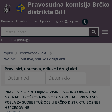
Pravosudna komisija Brčko
distrikta BiH
Bosanski
Hrvatski
Srpski
Српски
English
Prijava
Napredna pretraga
Propisi
Podzakonski akti
Pravilnici, uputstva, odluke i drugi akti
Pravilnici, uputstva, odluke i drugi akti
Navigate
Navigate
PRAVILNIK O KRITERIJIMA, VISINI I NAČINU OBRAČUNA
forward
forward
NAKNADE TROŠKOVA PREVOZA NA POSAO I PREVOZA S
to
to
POSLA ZA SUDIJE I TUŽIOCE U BRČKO DISTRIKTU BOSNE I
interact
interact
HERCEGOVINE
with
with