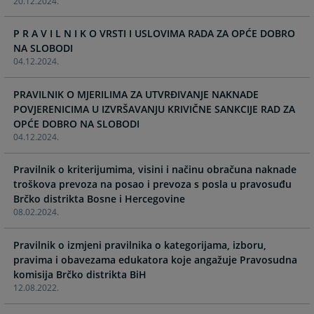
20.12.2024.
the
the
calendar
calendar
P R A V I L N I K O VRSTI I USLOVIMA RADA ZA OPĆE DOBRO
and
and
NA SLOBODI
select
select
04.12.2024.
a
a
date.
date.
PRAVILNIK O MJERILIMA ZA UTVRĐIVANJE NAKNADE
Press
Press
POVJERENICIMA U IZVRŠAVANJU KRIVIČNE SANKCIJE RAD ZA
the
the
OPĆE DOBRO NA SLOBODI
question
question
04.12.2024.
mark
mark
key
key
Pravilnik o kriterijumima, visini i načinu obračuna naknade
to
to
troškova prevoza na posao i prevoza s posla u pravosuđu
get
get
Brčko distrikta Bosne i Hercegovine
the
the
08.02.2024.
keyboard
keyboard
shortcuts
shortcuts
Pravilnik o izmjeni pravilnika o kategorijama, izboru,
for
for
pravima i obavezama edukatora koje angažuje Pravosudna
changing
changing
komisija Brčko distrikta BiH
dates.
dates.
12.08.2022.