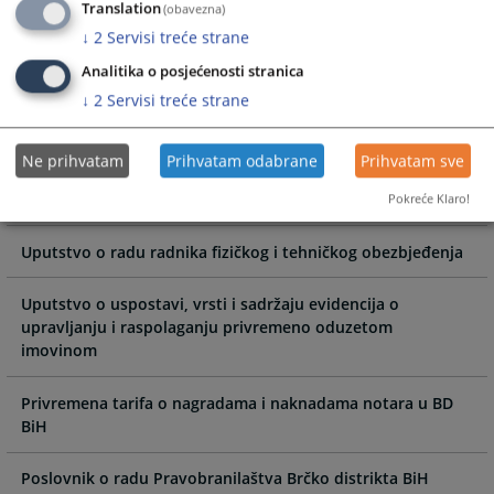
Translation
(obavezna)
↓
2
Servisi treće strane
Pravilnik o određivanju prekobrojnosti
Analitika o posjećenosti stranica
Pravilnik o kategorijama, izboru, pravima i obavezama
↓
2
Servisi treće strane
edukatora koje angažuje Pravosudna komisija Brčko
distrikta BiH
Ne prihvatam
Prihvatam odabrane
Prihvatam sve
Odluka o uslovima i načinu vršenja video nadzora
Pokreće Klaro!
Uputstvo o radu radnika fizičkog i tehničkog obezbjeđenja
Uputstvo o uspostavi, vrsti i sadržaju evidencija o
upravljanju i raspolaganju privremeno oduzetom
imovinom
Privremena tarifa o nagradama i naknadama notara u BD
BiH
Poslovnik o radu Pravobranilaštva Brčko distrikta BiH