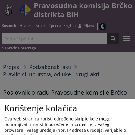
Pravosudna komisija Brčko
distrikta BiH
Bosanski
Hrvatski
Srpski
Српски
English
Prijava
Napredna pretraga
Propisi
Podzakonski akti
Pravilnici, uputstva, odluke i drugi akti
Poslovnik o radu Pravosudne komisije Brčko
distrikta BiH 38/08
Korištenje kolačića
Ova web stranica koristi određene skripte koje mogu
Tekst dokumenta možete preuzeti
OVDJE
.
pohranjivati i koristiti određene informacije iz vašeg
browsera i vašeg uređaja (npr. IP adresa uređaja, varijable o
Prikazana vijest je na
:
Bosanski jezik