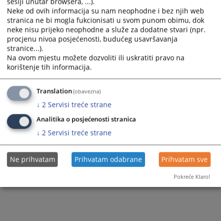
sesiji unutar browsera, ...).
Neke od ovih informacija su nam neophodne i bez njih web
229
PREGLEDA
stranica ne bi mogla fukcionisati u svom punom obimu, dok
neke nisu prijeko neophodne a služe za dodatne stvari (npr.
procjenu nivoa posjećenosti, budućeg usavršavanja
stranice...).
Na ovom mjestu možete dozvoliti ili uskratiti pravo na
korištenje tih informacija.
Translation
(obavezna)
↓
2
Servisi treće strane
Analitika o posjećenosti stranica
↓
2
Servisi treće strane
Ne prihvatam
Prihvatam odabrane
Prihvatam sve
Pokreće Klaro!