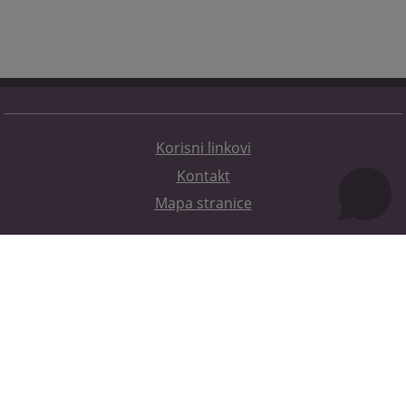
Korisni linkovi
Kontakt
Mapa stranice
Redizajn web stranice je finansirala Evropska unija. Za njen sadržaj isključivo je odgovorno
Visoko sudsko i tužilačko vijeće BiH i ona ne odražava nužno stavove Evropske unije.