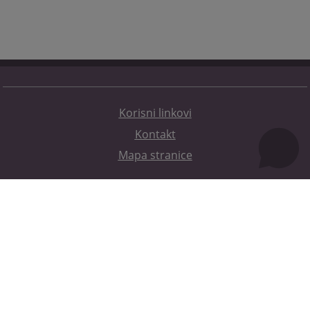
Korisni linkovi
Kontakt
Mapa stranice
Redizajn web stranice je finansirala Evropska unija. Za njen sadržaj isključivo je odgovorno
Visoko sudsko i tužilačko vijeće BiH i ona ne odražava nužno stavove Evropske unije.