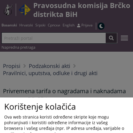
Pravosudna komisija Brčko
distrikta BiH
Bosanski
Hrvatski
Srpski
Српски
English
Prijava
Napredna pretraga
Propisi
Podzakonski akti
Pravilnici, uputstva, odluke i drugi akti
Privremena tarifa o nagradama i naknadama
notara u BD BiH
Korištenje kolačića
Ova web stranica koristi određene skripte koje mogu
Tekst dokumenta možete preuzeti
OVDJE
.
pohranjivati i koristiti određene informacije iz vašeg
browsera i vašeg uređaja (npr. IP adresa uređaja, varijable o
Prikazana vijest je na
:
Bosanski jezik