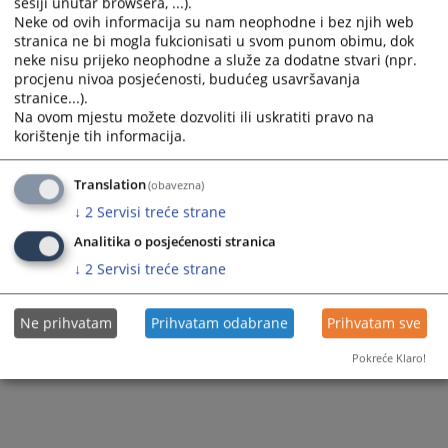
sesiji unutar browsera, ...).
Vijest dostupna još na
:
Српски језик
Neke od ovih informacija su nam neophodne i bez njih web
stranica ne bi mogla fukcionisati u svom punom obimu, dok
545
PREGLEDA
neke nisu prijeko neophodne a služe za dodatne stvari (npr.
procjenu nivoa posjećenosti, budućeg usavršavanja
stranice...).
Na ovom mjestu možete dozvoliti ili uskratiti pravo na
korištenje tih informacija.
Translation
(obavezna)
↓
2
Servisi treće strane
Analitika o posjećenosti stranica
↓
2
Servisi treće strane
Ne prihvatam
Prihvatam odabrane
Prihvatam sve
Pokreće Klaro!