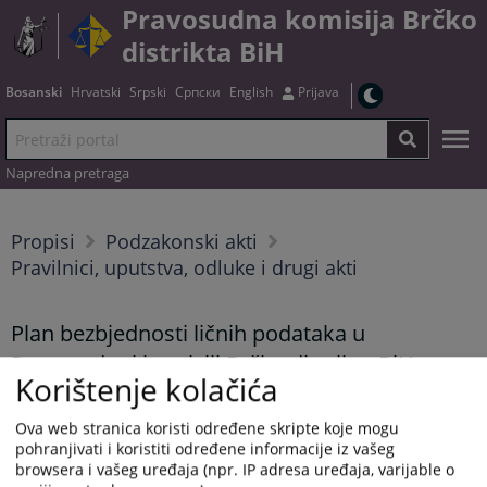
Pravosudna komisija Brčko
distrikta BiH
Bosanski
Hrvatski
Srpski
Српски
English
Prijava
Napredna pretraga
Propisi
Podzakonski akti
Pravilnici, uputstva, odluke i drugi akti
Plan bezbjednosti ličnih podataka u
Pravosudnoj komisiji Brčko distrikta BiH
Korištenje kolačića
Ova web stranica koristi određene skripte koje mogu
Tekst dokumenta možete preuzeti
OVDJE
.
pohranjivati i koristiti određene informacije iz vašeg
browsera i vašeg uređaja (npr. IP adresa uređaja, varijable o
Prikazana vijest je na
:
Bosanski jezik