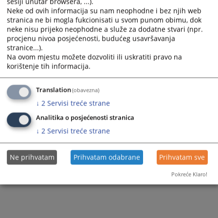
sesiji unutar browsera, ...).
Vijest dostupna još na
:
Српски језик
Neke od ovih informacija su nam neophodne i bez njih web
stranica ne bi mogla fukcionisati u svom punom obimu, dok
124
PREGLEDA
neke nisu prijeko neophodne a služe za dodatne stvari (npr.
procjenu nivoa posjećenosti, budućeg usavršavanja
stranice...).
Na ovom mjestu možete dozvoliti ili uskratiti pravo na
korištenje tih informacija.
Translation
(obavezna)
↓
2
Servisi treće strane
Analitika o posjećenosti stranica
↓
2
Servisi treće strane
Ne prihvatam
Prihvatam odabrane
Prihvatam sve
Pokreće Klaro!