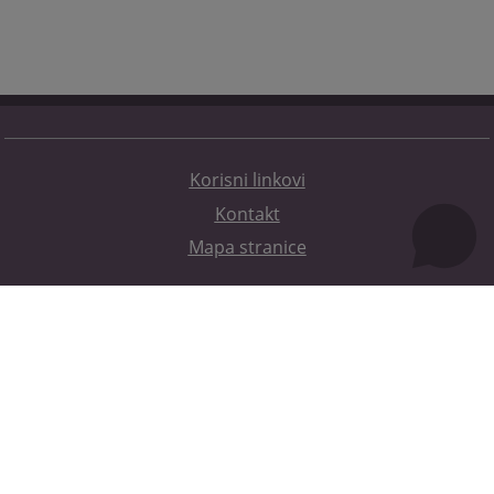
Korisni linkovi
Kontakt
Mapa stranice
Redizajn web stranice je finansirala Evropska unija. Za njen sadržaj isključivo je odgovorno
Visoko sudsko i tužilačko vijeće BiH i ona ne odražava nužno stavove Evropske unije.