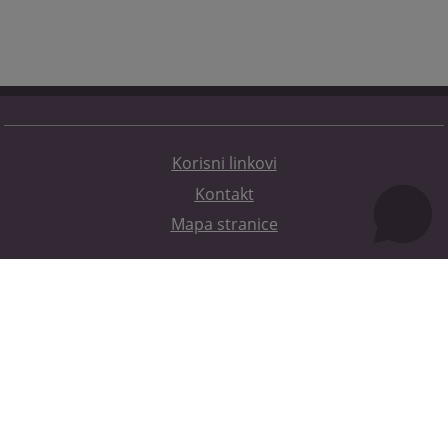
Korisni linkovi
Kontakt
Mapa stranice
Redizajn web stranice je finansirala Evropska unija. Za njen sadržaj isključivo je odgovorno
Visoko sudsko i tužilačko vijeće BiH i ona ne odražava nužno stavove Evropske unije.