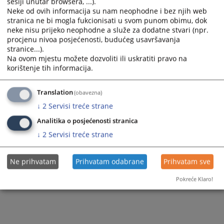
sesiji unutar browsera, ...).
Neke od ovih informacija su nam neophodne i bez njih web
Prikazana vijest je na
:
Bosanski jezik
stranica ne bi mogla fukcionisati u svom punom obimu, dok
Vijest dostupna još na
:
Српски језик
neke nisu prijeko neophodne a služe za dodatne stvari (npr.
136
PREGLEDA
procjenu nivoa posjećenosti, budućeg usavršavanja
stranice...).
Na ovom mjestu možete dozvoliti ili uskratiti pravo na
korištenje tih informacija.
Translation
(obavezna)
↓
2
Servisi treće strane
Analitika o posjećenosti stranica
↓
2
Servisi treće strane
Ne prihvatam
Prihvatam odabrane
Prihvatam sve
Pokreće Klaro!