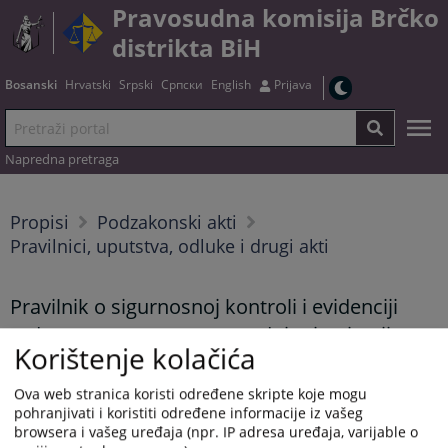
Pravosudna komisija Brčko
distrikta BiH
Bosanski
Hrvatski
Srpski
Српски
English
Prijava
Napredna pretraga
Propisi
Podzakonski akti
Pravilnici, uputstva, odluke i drugi akti
Pravilnik o sigurnosnoj kontroli i evidenciji
radnog vremena u pravosudnim institucijama
Korištenje kolačića
Brčko distrikta Bosne i Hercegovine
Ova web stranica koristi određene skripte koje mogu
pohranjivati i koristiti određene informacije iz vašeg
browsera i vašeg uređaja (npr. IP adresa uređaja, varijable o
Tekst pravilnika možete preuzeti
OVDJE
.