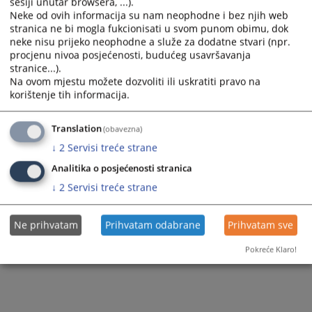
sesiji unutar browsera, ...).
Pravilnik možete preuzeti
OVDJE
.
Neke od ovih informacija su nam neophodne i bez njih web
stranica ne bi mogla fukcionisati u svom punom obimu, dok
Prikazana vijest je na
:
Bosanski jezik
neke nisu prijeko neophodne a služe za dodatne stvari (npr.
procjenu nivoa posjećenosti, budućeg usavršavanja
65
PREGLEDA
stranice...).
Na ovom mjestu možete dozvoliti ili uskratiti pravo na
korištenje tih informacija.
Translation
(obavezna)
↓
2
Servisi treće strane
Analitika o posjećenosti stranica
↓
2
Servisi treće strane
Ne prihvatam
Prihvatam odabrane
Prihvatam sve
Pokreće Klaro!