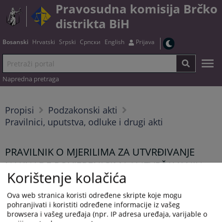
Pravosudna komisija Brčko
distrikta BiH
Bosanski
Hrvatski
Srpski
Српски
English
Prijava
Napredna pretraga
Propisi
Podzakonski akti
Pravilnici, uputstva, odluke i drugi akti
PRAVILNIK O MJERILIMA ZA UTVRĐIVANJE
NAKNADE POVJERENICIMA U IZVRŠAVANJU
Korištenje kolačića
KRIVIČNE SANKCIJE RAD ZA OPĆE DOBRO NA
SLOBODI
Ova web stranica koristi određene skripte koje mogu
pohranjivati i koristiti određene informacije iz vašeg
04.12.2024.
browsera i vašeg uređaja (npr. IP adresa uređaja, varijable o