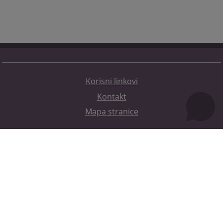
Korisni linkovi
Kontakt
Mapa stranice
Redizajn web stranice je finansirala Evropska unija. Za njen sadržaj isključivo je odgovorno
Visoko sudsko i tužilačko vijeće BiH i ona ne odražava nužno stavove Evropske unije.